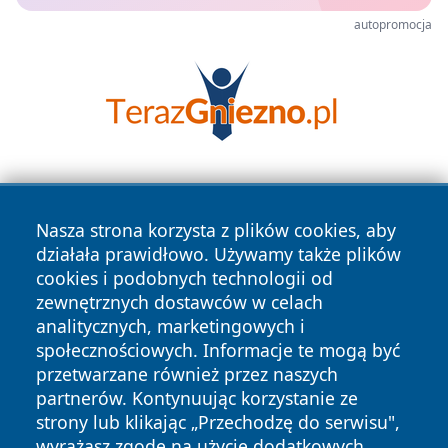
autopromocja
Nasza strona korzysta z plików cookies, aby
działała prawidłowo. Używamy także plików
cookies i podobnych technologii od
zewnętrznych dostawców w celach
Copyright © 2026 24piaseczno.pl Wszystkie prawa
analitycznych, marketingowych i
zastrzeżone.
społecznościowych. Informacje te mogą być
przetwarzane również przez naszych
partnerów. Kontynuując korzystanie ze
Polityka
Polityka
News
Autorzy
strony lub klikając „Przechodzę do serwisu",
Prywatności
Cookies
wyrażasz zgodę na użycie dodatkowych