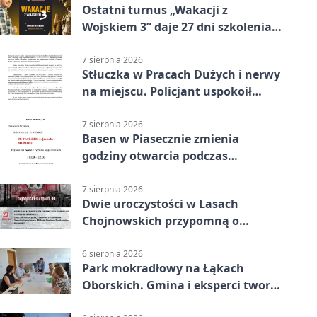
Ostatni turnus „Wakacji z
Wojskiem 3” daje 27 dni szkolenia i
około 6000 zł
7 sierpnia 2026
Stłuczka w Pracach Dużych i nerwy
na miejscu. Policjant uspokoił
sytuację
7 sierpnia 2026
Basen w Piasecznie zmienia
godziny otwarcia podczas
weekendu
7 sierpnia 2026
Dwie uroczystości w Lasach
Chojnowskich przypomną o
walkach i ofiarach sierpnia 1944
6 sierpnia 2026
Park mokradłowy na Łąkach
Oborskich. Gmina i eksperci tworzą
koncepcję