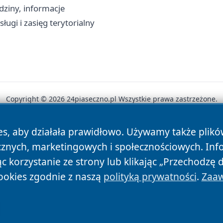
dziny, informacje
ługi i zasięg terytorialny
Copyright © 2026 24piaseczno.pl Wszystkie prawa zastrzeżone.
es, aby działała prawidłowo. Używamy także plik
News
Autorzy
Polityka Prywatności
Polityka Cookie
cznych, marketingowych i społecznościowych. Inf
 korzystanie ze strony lub klikając „Przechodzę 
ookies zgodnie z naszą
polityką prywatności
.
Zaaw