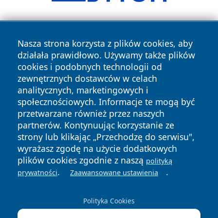
Nasza strona korzysta z plików cookies, aby
działała prawidłowo. Używamy także plików
cookies i podobnych technologii od
zewnętrznych dostawców w celach
Copyright © 2026 24piaseczno.pl Wszystkie prawa
analitycznych, marketingowych i
zastrzeżone.
społecznościowych. Informacje te mogą być
przetwarzane również przez naszych
partnerów. Kontynuując korzystanie ze
Polityka
Polityka
News
Autorzy
strony lub klikając „Przechodzę do serwisu",
Prywatności
Cookies
wyrażasz zgodę na użycie dodatkowych
plików cookies zgodnie z naszą
polityką
.
.
prywatności
Zaawansowane ustawienia
Polityka Cookies