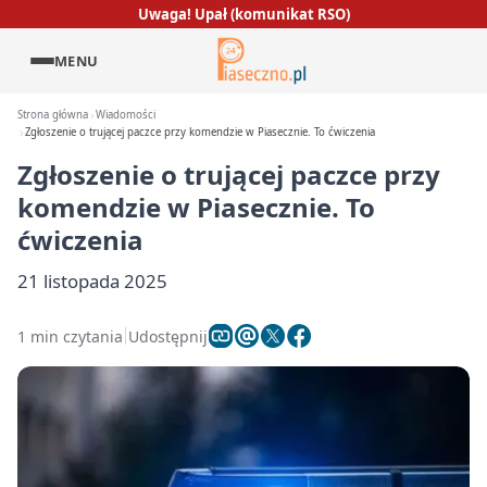
Uwaga! Upał (komunikat RSO)
MENU
Strona główna
Wiadomości
Zgłoszenie o trującej paczce przy komendzie w Piasecznie. To ćwiczenia
Zgłoszenie o trującej paczce przy
komendzie w Piasecznie. To
ćwiczenia
21 listopada 2025
1 min czytania
Udostępnij