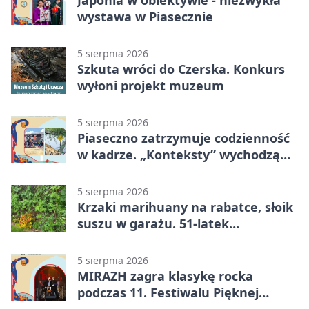
Japonia w obiektywie - niezwykła
wystawa w Piasecznie
5 sierpnia 2026
Szkuta wróci do Czerska. Konkurs
wyłoni projekt muzeum
5 sierpnia 2026
Piaseczno zatrzymuje codzienność
w kadrze. „Konteksty” wychodzą
przed bibliotekę
5 sierpnia 2026
Krzaki marihuany na rabatce, słoik
suszu w garażu. 51-latek
zatrzymany
5 sierpnia 2026
MIRAZH zagra klasykę rocka
podczas 11. Festiwalu Pięknej