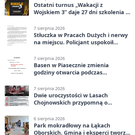
Ostatni turnus „Wakacji z
Wojskiem 3” daje 27 dni szkolenia i
około 6000 zł
7 sierpnia 2026
Stłuczka w Pracach Dużych i nerwy
na miejscu. Policjant uspokoił
sytuację
7 sierpnia 2026
Basen w Piasecznie zmienia
godziny otwarcia podczas
weekendu
7 sierpnia 2026
Dwie uroczystości w Lasach
Chojnowskich przypomną o
walkach i ofiarach sierpnia 1944
6 sierpnia 2026
Park mokradłowy na Łąkach
Oborskich. Gmina i eksperci tworzą