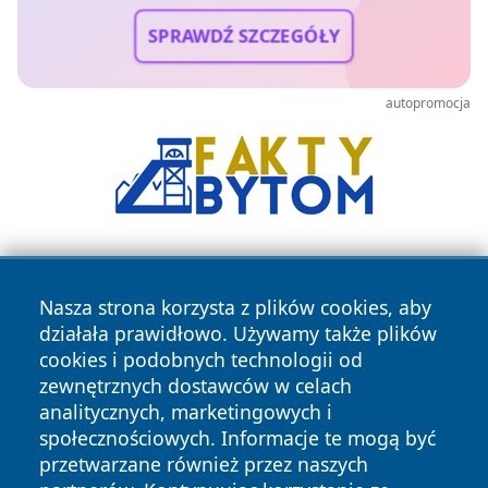
SPRAWDŹ SZCZEGÓŁY
autopromocja
Nasza strona korzysta z plików cookies, aby
działała prawidłowo. Używamy także plików
cookies i podobnych technologii od
zewnętrznych dostawców w celach
Copyright © 2026 24piaseczno.pl Wszystkie prawa
analitycznych, marketingowych i
zastrzeżone.
społecznościowych. Informacje te mogą być
przetwarzane również przez naszych