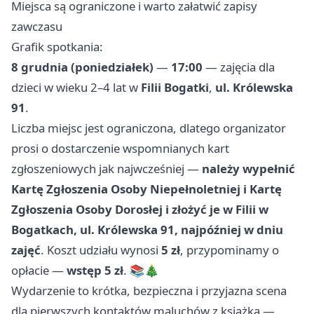
Miejsca są ograniczone i warto załatwić zapisy
zawczasu
Grafik spotkania:
8 grudnia (poniedziałek)
—
17:00
— zajęcia dla
dzieci w wieku 2–4 lat w
Filii Bogatki
,
ul. Królewska
91
.
Liczba miejsc jest ograniczona, dlatego organizator
prosi o dostarczenie wspomnianych kart
zgłoszeniowych jak najwcześniej —
należy wypełnić
Kartę Zgłoszenia Osoby Niepełnoletniej i Kartę
Zgłoszenia Osoby Dorosłej i złożyć je w Filii w
Bogatkach, ul. Królewska 91, najpóźniej w dniu
zajęć
. Koszt udziału wynosi
5 zł
, przypominamy o
opłacie —
wstęp 5 zł
. 📚🎄
Wydarzenie to krótka, bezpieczna i przyjazna scena
dla pierwszych kontaktów maluchów z książką —