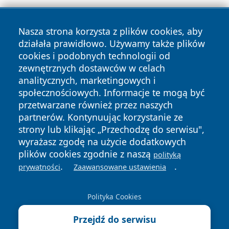
Nasza strona korzysta z plików cookies, aby
działała prawidłowo. Używamy także plików
cookies i podobnych technologii od
zewnętrznych dostawców w celach
Copyright © 2026 24piaseczno.pl Wszystkie prawa
analitycznych, marketingowych i
zastrzeżone.
społecznościowych. Informacje te mogą być
przetwarzane również przez naszych
partnerów. Kontynuując korzystanie ze
Polityka
Polityka
News
Autorzy
strony lub klikając „Przechodzę do serwisu",
Prywatności
Cookies
wyrażasz zgodę na użycie dodatkowych
plików cookies zgodnie z naszą
polityką
.
.
prywatności
Zaawansowane ustawienia
Polityka Cookies
Przejdź do serwisu