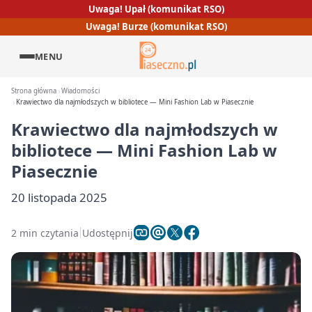
Uwaga! Upał (komunikat RSO)
Uwaga! Burze (komunikat RSO)
MENU
Strona główna
Wiadomości
Krawiectwo dla najmłodszych w bibliotece — Mini Fashion Lab w Piasecznie
Krawiectwo dla najmłodszych w
bibliotece — Mini Fashion Lab w
Piasecznie
20 listopada 2025
2 min czytania
Udostępnij