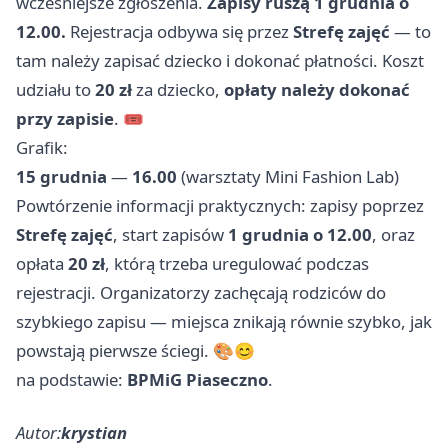
wcześniejsze zgłoszenia.
Zapisy ruszą 1 grudnia o
12.00.
Rejestracja odbywa się przez
Strefę zajęć
— to
tam należy zapisać dziecko i dokonać płatności. Koszt
udziału to
20 zł
za dziecko,
opłaty należy dokonać
przy zapisie
. 🎟️
Grafik:
15 grudnia
—
16.00
(warsztaty Mini Fashion Lab)
Powtórzenie informacji praktycznych: zapisy poprzez
Strefę zajęć
, start zapisów
1 grudnia o 12.00
, oraz
opłata
20 zł
, którą trzeba uregulować podczas
rejestracji. Organizatorzy zachęcają rodziców do
szybkiego zapisu — miejsca znikają równie szybko, jak
powstają pierwsze ściegi. 🎨😊
na podstawie:
BPMiG Piaseczno
.
Autor:
krystian