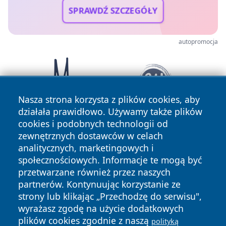
SPRAWDŹ SZCZEGÓŁY
autopromocja
Nasza strona korzysta z plików cookies, aby
działała prawidłowo. Używamy także plików
cookies i podobnych technologii od
zewnętrznych dostawców w celach
analitycznych, marketingowych i
społecznościowych. Informacje te mogą być
przetwarzane również przez naszych
partnerów. Kontynuując korzystanie ze
Copyright © 2026 24piaseczno.pl Wszystkie prawa
zastrzeżone.
strony lub klikając „Przechodzę do serwisu",
wyrażasz zgodę na użycie dodatkowych
plików cookies zgodnie z naszą
polityką