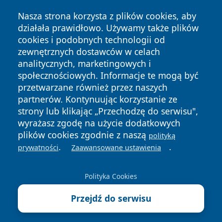
Nasza strona korzysta z plików cookies, aby
działała prawidłowo. Używamy także plików
cookies i podobnych technologii od
zewnętrznych dostawców w celach
Copyright © 2026 24piaseczno.pl Wszystkie prawa
analitycznych, marketingowych i
zastrzeżone.
społecznościowych. Informacje te mogą być
przetwarzane również przez naszych
partnerów. Kontynuując korzystanie ze
Polityka
Polityka
News
Autorzy
strony lub klikając „Przechodzę do serwisu",
Prywatności
Cookies
wyrażasz zgodę na użycie dodatkowych
plików cookies zgodnie z naszą
polityką
.
.
prywatności
Zaawansowane ustawienia
Polityka Cookies
Przejdź do serwisu