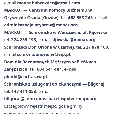
e-mail
monar.bobrowiec@gmail.com
.
MARKOT — Centrum Pomocy Bliźniemu w
Oryszewie-Osada (Guzów)
, tel.
468 553 245
, e-mail
administracja.oryszew@monar.org
.
MARKOT — Schronisko w Warszawie, ul. Kijowska
,
tel.
224 255 193
, e-mail
kijowska@monar.org
.
Schronisko Don Orione w Czarnej
, tel.
227 878 100
,
e-mail
schron.donorione@wp.pl
.
Dom dla Bezdomnych Mężczyzn w Pieńkach
Zarębskich
, tel.
604 641 484
, e-mail
pienki@caritasaw.pl
.
Schronisko z usługami opiekuńczymi — Biłgoraj
,
tel.
447 411 053
, e-mail
bilgoraj@centrumwsparciaspolecznego.org
.
Szczegółowy rejestr miejsc, gdzie gminy
województwa mazowieckiego zapewniają