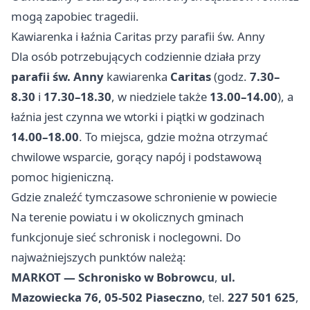
mogą zapobiec tragedii.
Kawiarenka i łaźnia Caritas przy parafii św. Anny
Dla osób potrzebujących codziennie działa przy
parafii św. Anny
kawiarenka
Caritas
(godz.
7.30–
8.30
i
17.30–18.30
, w niedziele także
13.00–14.00
), a
łaźnia jest czynna we wtorki i piątki w godzinach
14.00–18.00
. To miejsca, gdzie można otrzymać
chwilowe wsparcie, gorący napój i podstawową
pomoc higieniczną.
Gdzie znaleźć tymczasowe schronienie w powiecie
Na terenie powiatu i w okolicznych gminach
funkcjonuje sieć schronisk i noclegowni. Do
najważniejszych punktów należą:
MARKOT — Schronisko w Bobrowcu
,
ul.
Mazowiecka 76, 05-502 Piaseczno
, tel.
227 501 625
,