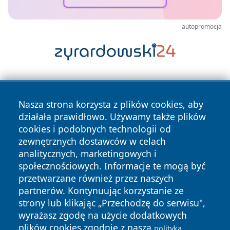
autopromocja
Nasza strona korzysta z plików cookies, aby
działała prawidłowo. Używamy także plików
cookies i podobnych technologii od
zewnętrznych dostawców w celach
Copyright © 2026 24piaseczno.pl Wszystkie prawa
analitycznych, marketingowych i
zastrzeżone.
społecznościowych. Informacje te mogą być
przetwarzane również przez naszych
partnerów. Kontynuując korzystanie ze
Polityka
Polityka
News
Autorzy
strony lub klikając „Przechodzę do serwisu",
Prywatności
Cookies
wyrażasz zgodę na użycie dodatkowych
plików cookies zgodnie z naszą
polityką