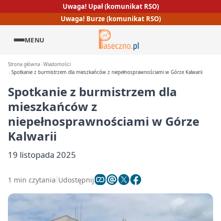
Uwaga! Upał (komunikat RSO)
Uwaga! Burze (komunikat RSO)
MENU
Strona główna
Wiadomości
Spotkanie z burmistrzem dla mieszkańców z niepełnosprawnościami w Górze Kalwarii
Spotkanie z burmistrzem dla
mieszkańców z
niepełnosprawnościami w Górze
Kalwarii
19 listopada 2025
1 min czytania
Udostępnij