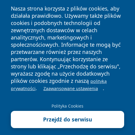
Nasza strona korzysta z plików cookies, aby
działała prawidłowo. Używamy także plików
cookies i podobnych technologii od
zewnętrznych dostawców w celach
Copyright © 2026 24piaseczno.pl Wszystkie prawa
analitycznych, marketingowych i
zastrzeżone.
społecznościowych. Informacje te mogą być
przetwarzane również przez naszych
partnerów. Kontynuując korzystanie ze
Polityka
Polityka
News
Autorzy
strony lub klikając „Przechodzę do serwisu",
Prywatności
Cookies
wyrażasz zgodę na użycie dodatkowych
plików cookies zgodnie z naszą
polityką
.
.
prywatności
Zaawansowane ustawienia
Polityka Cookies
Przejdź do serwisu