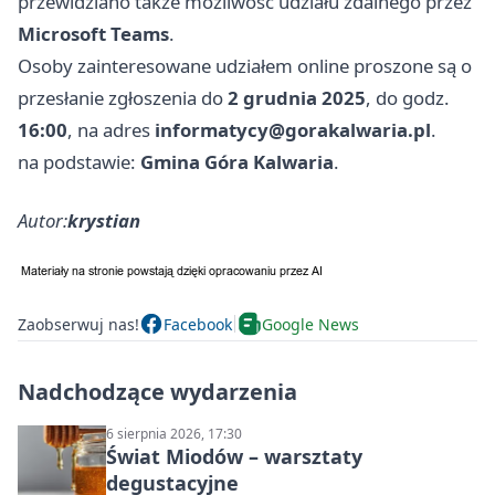
przewidziano także możliwość udziału zdalnego przez
Microsoft Teams
.
Osoby zainteresowane udziałem online proszone są o
przesłanie zgłoszenia do
2 grudnia 2025
, do godz.
16:00
, na adres
informatycy@gorakalwaria.pl
.
na podstawie:
Gmina Góra Kalwaria
.
Autor:
krystian
Zaobserwuj nas!
Facebook
Google News
Nadchodzące wydarzenia
6 sierpnia 2026, 17:30
Świat Miodów – warsztaty
degustacyjne