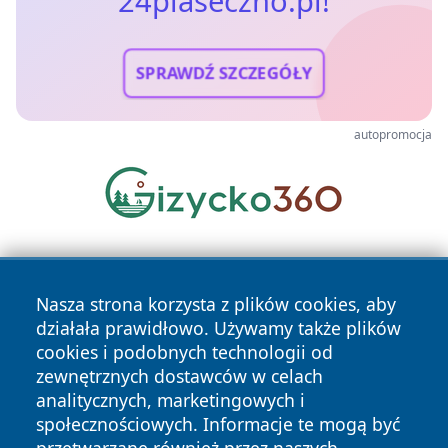
24piaseczno.pl!
SPRAWDŹ SZCZEGÓŁY
autopromocja
Nasza strona korzysta z plików cookies, aby
działała prawidłowo. Używamy także plików
cookies i podobnych technologii od
zewnętrznych dostawców w celach
Copyright © 2026 24piaseczno.pl Wszystkie prawa
analitycznych, marketingowych i
zastrzeżone.
społecznościowych. Informacje te mogą być