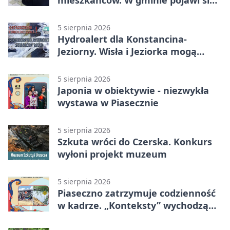
mieszkańców. W gminie pojawi się
30 nowych koszy
5 sierpnia 2026
Hydroalert dla Konstancina-
Jeziorny. Wisła i Jeziorka mogą
szybko przybrać
5 sierpnia 2026
Japonia w obiektywie - niezwykła
wystawa w Piasecznie
5 sierpnia 2026
Szkuta wróci do Czerska. Konkurs
wyłoni projekt muzeum
5 sierpnia 2026
Piaseczno zatrzymuje codzienność
w kadrze. „Konteksty” wychodzą
przed bibliotekę