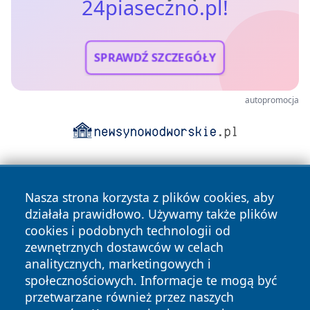
24piaseczno.pl!
SPRAWDŹ SZCZEGÓŁY
autopromocja
Nasza strona korzysta z plików cookies, aby
działała prawidłowo. Używamy także plików
cookies i podobnych technologii od
zewnętrznych dostawców w celach
Copyright © 2026 24piaseczno.pl Wszystkie prawa
analitycznych, marketingowych i
zastrzeżone.
społecznościowych. Informacje te mogą być
przetwarzane również przez naszych