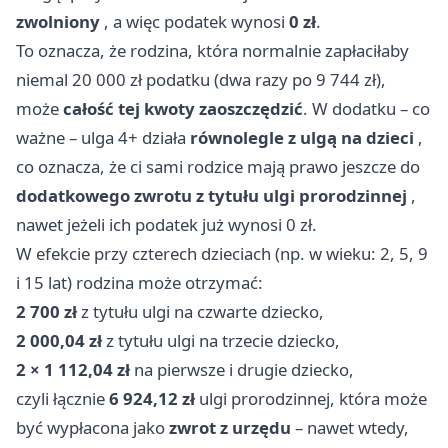
zwolniony
, a więc podatek wynosi
0 zł
.
To oznacza, że rodzina, która normalnie zapłaciłaby
niemal 20 000 zł podatku (dwa razy po 9 744 zł),
może
całość tej kwoty zaoszczędzić
. W dodatku – co
ważne – ulga 4+ działa
równolegle z ulgą na dzieci
,
co oznacza, że ci sami rodzice mają prawo jeszcze do
dodatkowego zwrotu z tytułu ulgi prorodzinnej
,
nawet jeżeli ich podatek już wynosi 0 zł.
W efekcie przy czterech dzieciach (np. w wieku: 2, 5, 9
i 15 lat) rodzina może otrzymać:
2 700 zł
z tytułu ulgi na czwarte dziecko,
2 000,04 zł
z tytułu ulgi na trzecie dziecko,
2 × 1 112,04 zł
na pierwsze i drugie dziecko,
czyli łącznie
6 924,12 zł
ulgi prorodzinnej, która może
być wypłacona jako
zwrot z urzędu
– nawet wtedy,