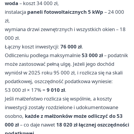
woda
– koszt 34 000 zł,
instalacja
paneli fotowoltaicznych 5 kWp
– 24 000
zł,
wymiana drzwi zewnętrznych i wszystkich okien – 18
000 zł.
Łączny koszt inwestycji:
76 000 zł
.
Odliczeniu podlega maksymalnie
53 000 zł
– podatnik
może zastosować pełną ulgę. Jeżeli jego dochód
wyniósł w 2025 roku 95 000 zł, i rozlicza się na skali
podatkowej, oszczędność podatkowa wyniesie:
53 000 zł × 17% =
9 010 zł
.
Jeśli małżeństwo rozlicza się wspólnie, a koszty
inwestycji zostały rozdzielone i udokumentowane
osobno,
każde z małżonków może odliczyć do 53
000 zł
– co daje nawet
18 020 zł łącznej oszczędności
podatkowej
.