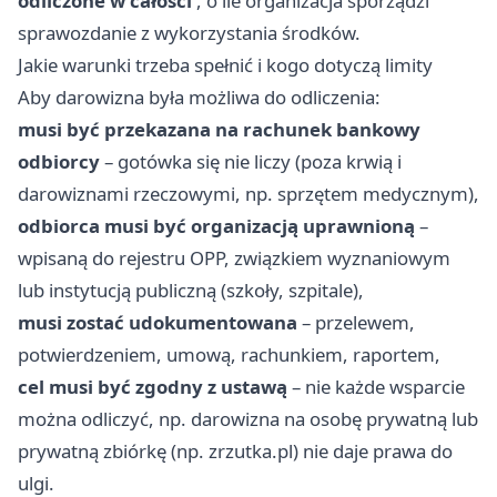
odliczone w całości
, o ile organizacja sporządzi
sprawozdanie z wykorzystania środków.
Jakie warunki trzeba spełnić i kogo dotyczą limity
Aby darowizna była możliwa do odliczenia:
musi być przekazana na rachunek bankowy
odbiorcy
– gotówka się nie liczy (poza krwią i
darowiznami rzeczowymi, np. sprzętem medycznym),
odbiorca musi być organizacją uprawnioną
–
wpisaną do rejestru OPP, związkiem wyznaniowym
lub instytucją publiczną (szkoły, szpitale),
musi zostać udokumentowana
– przelewem,
potwierdzeniem, umową, rachunkiem, raportem,
cel musi być zgodny z ustawą
– nie każde wsparcie
można odliczyć, np. darowizna na osobę prywatną lub
prywatną zbiórkę (np. zrzutka.pl) nie daje prawa do
ulgi.