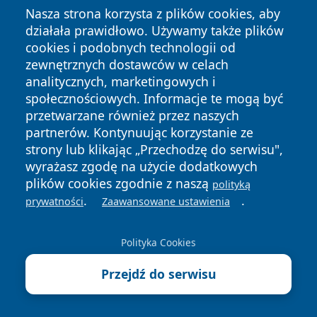
Nasza strona korzysta z plików cookies, aby
zeznaniu PIT może sięgać
nawet kilkunastu tysięcy
działała prawidłowo. Używamy także plików
złotych rocznie
, co przy skali podatkowej 17%
cookies i podobnych technologii od
przekłada się na oszczędność rzędu 2 000–3 000 zł.
zewnętrznych dostawców w celach
Kto może skorzystać i jakie schorzenia lub sytuacje
analitycznych, marketingowych i
obejmuje ulga
społecznościowych. Informacje te mogą być
przetwarzane również przez naszych
Prawo do ulgi mają:
partnerów. Kontynuując korzystanie ze
osoby posiadające orzeczenie o
strony lub klikając „Przechodzę do serwisu",
niepełnosprawności
, niezależnie od stopnia (lekki,
wyrażasz zgodę na użycie dodatkowych
umiarkowany, znaczny),
plików cookies zgodnie z naszą
polityką
.
.
osoby utrzymujące osoby niepełnosprawne
– np.
prywatności
Zaawansowane ustawienia
dzieci, małżonków, rodziców, pod warunkiem że
dochody tych osób nie przekraczają
19 061,28 zł
Polityka Cookies
brutto rocznie
(limit na 2025 rok).
Przejdź do serwisu
Ulga obejmuje zarówno schorzenia trwałe (np.
porażenie mózgowe, SM, padaczka, autyzm,