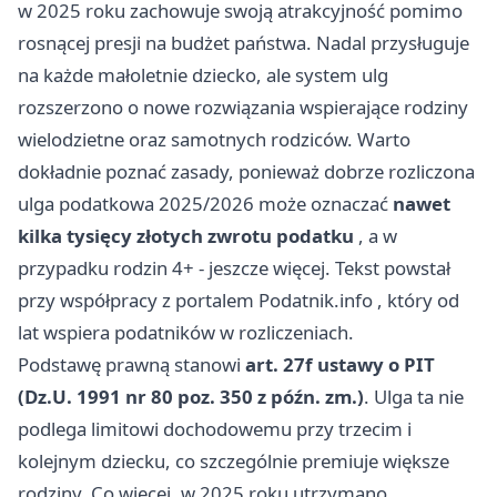
w 2025 roku zachowuje swoją atrakcyjność pomimo
rosnącej presji na budżet państwa. Nadal przysługuje
na każde małoletnie dziecko, ale system ulg
rozszerzono o nowe rozwiązania wspierające rodziny
wielodzietne oraz samotnych rodziców. Warto
dokładnie poznać zasady, ponieważ dobrze rozliczona
ulga podatkowa 2025/2026 może oznaczać
nawet
kilka tysięcy złotych zwrotu podatku
, a w
przypadku rodzin 4+ - jeszcze więcej. Tekst powstał
przy współpracy z portalem
Podatnik.info
, który od
lat wspiera podatników w rozliczeniach.
Podstawę prawną stanowi
art. 27f ustawy o PIT
(Dz.U. 1991 nr 80 poz. 350 z późn. zm.)
. Ulga ta nie
podlega limitowi dochodowemu przy trzecim i
kolejnym dziecku, co szczególnie premiuje większe
rodziny. Co więcej, w 2025 roku utrzymano