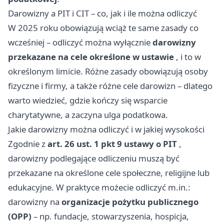
Darowizny a PIT i CIT – co, jak i ile można odliczyć
W 2025 roku obowiązują wciąż te same zasady co
wcześniej – odliczyć można wyłącznie
darowizny
przekazane na cele określone w ustawie
, i to w
określonym limicie. Różne zasady obowiązują osoby
fizyczne i firmy, a także różne cele darowizn – dlatego
warto wiedzieć, gdzie kończy się wsparcie
charytatywne, a zaczyna ulga podatkowa.
Jakie darowizny można odliczyć i w jakiej wysokości
Zgodnie z
art. 26 ust. 1 pkt 9 ustawy o PIT
,
darowizny podlegające odliczeniu muszą być
przekazane na określone cele społeczne, religijne lub
edukacyjne. W praktyce możecie odliczyć m.in.:
darowizny na
organizacje pożytku publicznego
(OPP)
– np. fundacje, stowarzyszenia, hospicja,