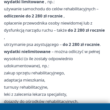
wydatki limitowane
, np.:
używanie samochodu do celów rehabilitacyjnych –
odliczenie do 2 280 zł rocznie
,
opłacenie przewodnika osoby niewidomej lub z
dysfunkcją narządu ruchu – także
do 2 280 zł rocznie
,
utrzymanie psa asystującego –
do 2 280 zł rocznie
.
wydatki nielimitowane
– można odliczyć w pełnej
wysokości (o ile zostały odpowiednio
udokumentowane), np.:
zakup sprzętu rehabilitacyjnego,
adaptacja mieszkania,
turnusy rehabilitacyjne,
leki z zalecenia lekarza specjalisty,
dojazdy do ośrodków rehabilitacyjnych.
W praktyce oznacza to, że łączna wartość ulgi w