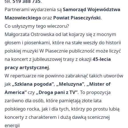
tel.
519 388 735
.
Partnerami wydarzenia są
Samorząd Województwa
Mazowieckiego
oraz
Powiat Piaseczyński
.
Co usłyszymy tego wieczoru?
Małgorzata Ostrowska od lat kojarzy się z mocnym
głosem i piosenkami, które na stałe weszły do historii
polskiej muzyki W Piasecznie publiczność może liczyć
na koncert z jubileuszowej trasy z okazji
45-lecia
pracy artystycznej
.
W repertuarze nie powinno zabraknąć takich utworów
jak
„Szklana pogoda”
,
„Meluzyna”
,
„Mister of
America”
czy
„Droga pani z TV”
. To propozycja
zarówno dla osób, które pamiętają złote lata
polskiego rocka, jak i dla tych, którzy po prostu lubią
koncerty z charakterem i dużą dawką scenicznej
energii