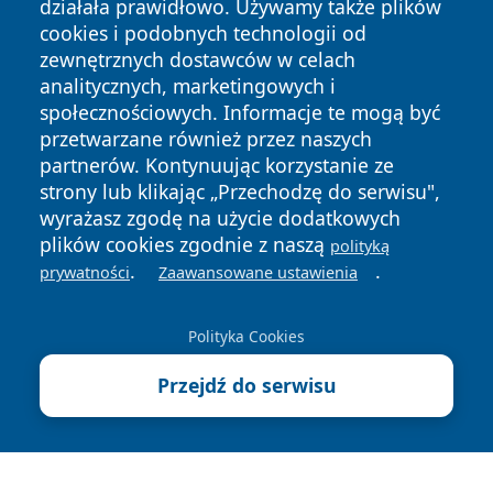
działała prawidłowo. Używamy także plików
cookies i podobnych technologii od
zewnętrznych dostawców w celach
analitycznych, marketingowych i
społecznościowych. Informacje te mogą być
Copyright © 2026 24piaseczno.pl Wszystkie prawa
przetwarzane również przez naszych
zastrzeżone.
partnerów. Kontynuując korzystanie ze
strony lub klikając „Przechodzę do serwisu",
wyrażasz zgodę na użycie dodatkowych
Polityka
Polityka
News
Autorzy
plików cookies zgodnie z naszą
polityką
Prywatności
Cookies
.
.
prywatności
Zaawansowane ustawienia
Polityka Cookies
Przejdź do serwisu