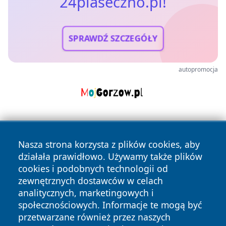
24piaseczno.pl!
SPRAWDŹ SZCZEGÓŁY
autopromocja
Nasza strona korzysta z plików cookies, aby
działała prawidłowo. Używamy także plików
cookies i podobnych technologii od
zewnętrznych dostawców w celach
Copyright © 2026 24piaseczno.pl Wszystkie prawa
analitycznych, marketingowych i
zastrzeżone.
społecznościowych. Informacje te mogą być
przetwarzane również przez naszych