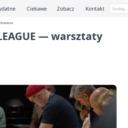
ydatne
Ciekawe
Zobacz
Kontakt
llowania
EAGUE — warsztaty