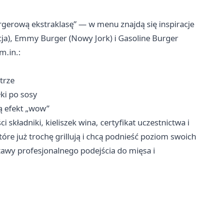
urgerową ekstraklasę” — w menu znajdą się inspiracje
ja), Emmy Burger (Nowy Jork) i Gasoline Burger
m.in.:
trze
ki po sosy
ią efekt „wow”
 składniki, kieliszek wina, certyfikat uczestnictwa i
óre już trochę grillują i chcą podnieść poziom swoich
tawy profesjonalnego podejścia do mięsa i