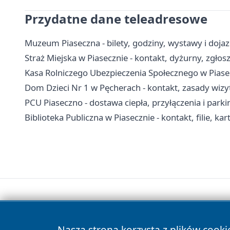
Przydatne dane teleadresowe
Muzeum Piaseczna - bilety, godziny, wystawy i doja
Straż Miejska w Piasecznie - kontakt, dyżurny, zgłos
Kasa Rolniczego Ubezpieczenia Społecznego w Piasecz
Dom Dzieci Nr 1 w Pęcherach - kontakt, zasady wizy
PCU Piaseczno - dostawa ciepła, przyłączenia i parki
Biblioteka Publiczna w Piasecznie - kontakt, filie, kar
Nasza strona korzysta z plików cooki