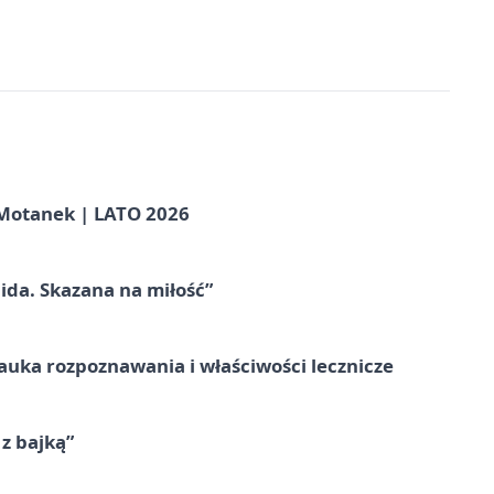
otanek | LATO 2026
ida. Skazana na miłość”
– nauka rozpoznawania i właściwości lecznicze
 z bajką”