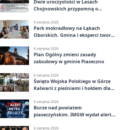
Dwie uroczystości w Lasach
Chojnowskich przypomną o
walkach i ofiarach sierpnia 1944
6 sierpnia 2026
Park mokradłowy na Łąkach
Oborskich. Gmina i eksperci tworzą
koncepcję
6 sierpnia 2026
Plan Ogólny zmieni zasady
zabudowy w gminie Piaseczno
6 sierpnia 2026
Święto Wojska Polskiego w Górze
Kalwarii z pieśniami i hołdem dla
bohaterów
6 sierpnia 2026
Burze nad powiatem
piaseczyńskim. IMGW wydał alert
drugiego stopnia
6 sierpnia 2026