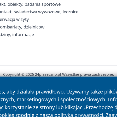
akt, obiekty, badania sportowe
kontakt, świadectwa wywozowe, lecznice
zerwacja wizyty
omisariaty, dzielnicowi
dziny, informacje
Copyright © 2026 24piaseczno.pl Wszystkie prawa zastrzeżone.
es, aby działała prawidłowo. Używamy także plik
News
Autorzy
Polityka Prywatności
Polityka Cookie
cznych, marketingowych i społecznościowych. Inf
 korzystanie ze strony lub klikając „Przechodzę 
ookies zgodnie z naszą
polityką prywatności
.
Zaaw