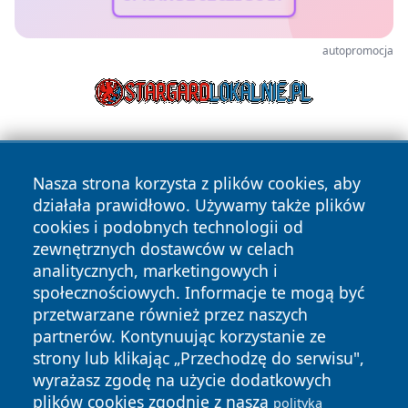
autopromocja
Nasza strona korzysta z plików cookies, aby
działała prawidłowo. Używamy także plików
cookies i podobnych technologii od
zewnętrznych dostawców w celach
Copyright © 2026 24piaseczno.pl Wszystkie prawa
analitycznych, marketingowych i
zastrzeżone.
społecznościowych. Informacje te mogą być
przetwarzane również przez naszych
partnerów. Kontynuując korzystanie ze
Polityka
Polityka
News
Autorzy
strony lub klikając „Przechodzę do serwisu",
Prywatności
Cookies
wyrażasz zgodę na użycie dodatkowych
plików cookies zgodnie z naszą
polityką