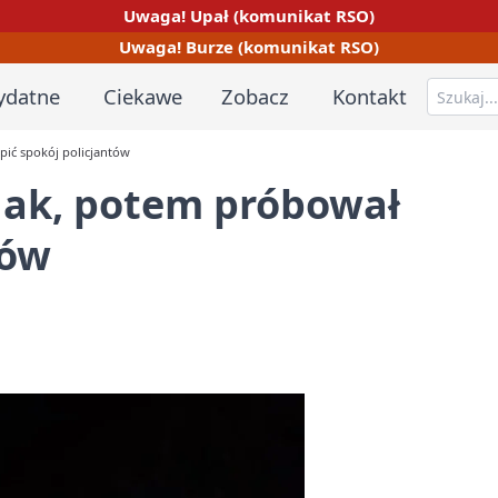
Uwaga! Upał (komunikat RSO)
Uwaga! Burze (komunikat RSO)
ydatne
Ciekawe
Zobacz
Kontakt
ić spokój policjantów
nak, potem próbował
tów