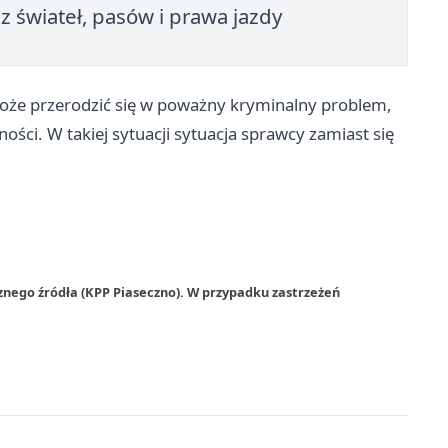
ez świateł, pasów i prawa jazdy
może przerodzić się w poważny kryminalny problem,
ości. W takiej sytuacji sytuacja sprawcy zamiast się
znego źródła (KPP Piaseczno). W przypadku zastrzeżeń