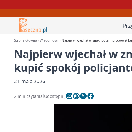
Prz
Strona główna
Wiadomości
Najpierw wjechał w znak, potem próbował kup
Najpierw wjechał w z
kupić spokój policjan
21 maja 2026
2 min czytania
Udostępnij