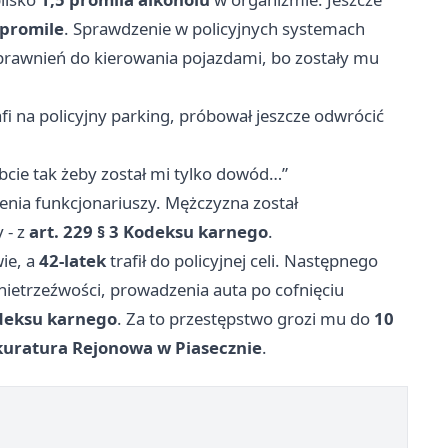
 promile
. Sprawdzenie w policyjnych systemach
rawnień do kierowania pojazdami, bo zostały mu
fi na policyjny parking, próbował jeszcze odwrócić
bcie tak żeby został mi tylko dowód…”
pienia funkcjonariuszy. Mężczyzna został
 - z
art. 229 § 3 Kodeksu karnego
.
ie, a
42-latek
trafił do policyjnej celi. Następnego
nietrzeźwości, prowadzenia auta po cofnięciu
odeksu karnego
. Za to przestępstwo grozi mu do
10
kuratura Rejonowa w Piasecznie
.