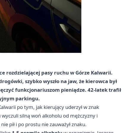
e rozdzielającej pasy ruchu w Górze Kalwarii.
 drogówki, szybko wyszło na jaw, że kierowca był
wręczyć funkcjonariuszom pieniądze.
42-latek
trafił
cyjnym parkingu.
 Kalwarii po tym, jak kierujący uderzył w znak
 wyczuli silną woń alkoholu od mężczyzny i
ie pił i po prostu nie zauważył znaku.
lisko
1,5 promila alkoholu
w organizmie. Jeszcze