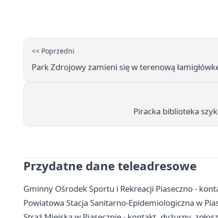
<< Poprzedni
Park Zdrojowy zamieni się w terenową łamigłówk
Piracka biblioteka sz
Przydatne dane teleadresowe
Gminny Ośrodek Sportu i Rekreacji Piaseczno - kont
Powiatowa Stacja Sanitarno-Epidemiologiczna w Piase
Straż Miejska w Piasecznie - kontakt, dyżurny, zgłos