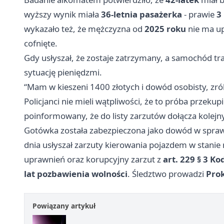
wyższy wynik miała
36-letnia pasażerka
- prawie
3
wykazało też, że mężczyzna od
2025 roku
nie ma up
cofnięte.
Gdy usłyszał, że zostaje zatrzymany, a samochód tra
sytuację pieniędzmi.
“Mam w kieszeni 1400 złotych i dowód osobisty, zró
Policjanci nie mieli wątpliwości, że to próba przeku
poinformowany, że do listy zarzutów dołącza kolejny
Gotówka została zabezpieczona jako dowód w spraw
dnia usłyszał zarzuty kierowania pojazdem w stanie 
uprawnień oraz korupcyjny zarzut z
art. 229 § 3 K
lat pozbawienia wolności
. Śledztwo prowadzi
Pro
Powiązany artykuł