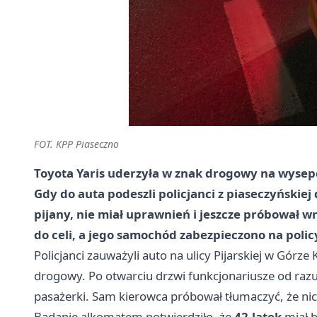
FOT. KPP Piaseczno
Toyota Yaris uderzyła w znak drogowy na wysepc
Gdy do auta podeszli policjanci z piaseczyńskiej
pijany, nie miał uprawnień i jeszcze próbował 
do celi, a jego samochód zabezpieczono na poli
Policjanci zauważyli auto na ulicy Pijarskiej w Górze
drogowy. Po otwarciu drzwi funkcjonariusze od razu
pasażerki. Sam kierowca próbował tłumaczyć, że nic n
Badanie alkomatem potwierdziło, że
42-latek
miał b