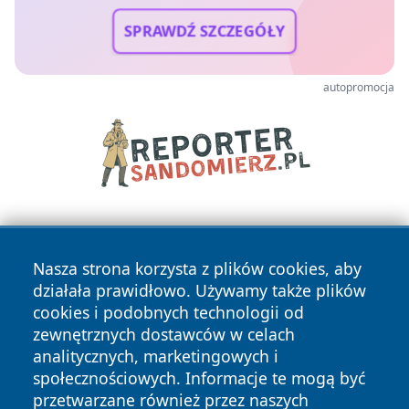
SPRAWDŹ SZCZEGÓŁY
autopromocja
Nasza strona korzysta z plików cookies, aby
działała prawidłowo. Używamy także plików
cookies i podobnych technologii od
zewnętrznych dostawców w celach
Copyright © 2026 24piaseczno.pl Wszystkie prawa
analitycznych, marketingowych i
zastrzeżone.
społecznościowych. Informacje te mogą być
przetwarzane również przez naszych