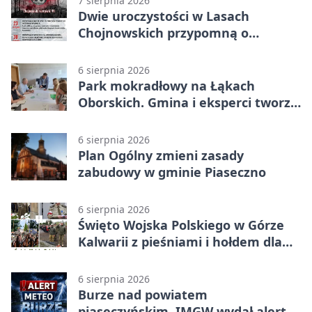
7 sierpnia 2026
Dwie uroczystości w Lasach
Chojnowskich przypomną o
walkach i ofiarach sierpnia 1944
6 sierpnia 2026
Park mokradłowy na Łąkach
Oborskich. Gmina i eksperci tworzą
koncepcję
6 sierpnia 2026
Plan Ogólny zmieni zasady
zabudowy w gminie Piaseczno
6 sierpnia 2026
Święto Wojska Polskiego w Górze
Kalwarii z pieśniami i hołdem dla
bohaterów
6 sierpnia 2026
Burze nad powiatem
piaseczyńskim. IMGW wydał alert