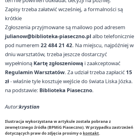
ten nie powinien odkładać decyzji na później.
Zapisy trzeba załatwić wcześniej, a formalności są
krótkie
Zgłoszenia przyjmowane są mailowo pod adresem
julianow@biblioteka-piaseczno.pl
albo telefonicznie
pod numerem
22 484 21 42
. Na miejscu, najpóźniej w
dniu warsztatów, trzeba jeszcze dostarczyć
wypełnioną
Kartę zgłoszeniową
i zaakceptować
Regulamin Warsztatów
. Za udział trzeba zapłacić
15
zł
- właśnie tyle kosztuje wejście do świata Liska Józka.
na podstawie:
Biblioteka Piaseczno
.
Autor:
krystian
Ilustracja wykorzystana w artykule została pobrana z
zewnętrznego źródła (BPMiG Piaseczno). W przypadku zastrzeżeń
dotyczących praw do zdjęcia prosimy o
kontakt
.