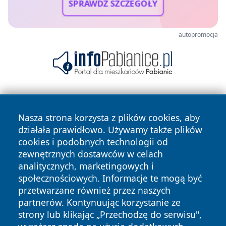
SPRAWDŹ SZCZEGÓŁY
autopromocja
Nasza strona korzysta z plików cookies, aby
działała prawidłowo. Używamy także plików
cookies i podobnych technologii od
zewnętrznych dostawców w celach
Copyright © 2026 24piaseczno.pl Wszystkie prawa
analitycznych, marketingowych i
zastrzeżone.
społecznościowych. Informacje te mogą być
przetwarzane również przez naszych
partnerów. Kontynuując korzystanie ze
Polityka
Polityka
News
Autorzy
strony lub klikając „Przechodzę do serwisu",
Prywatności
Cookies