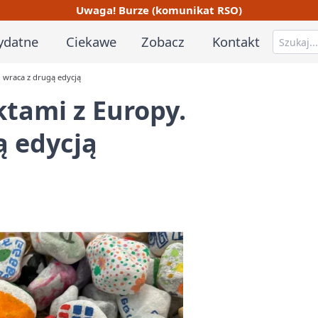
Uwaga! Burze (komunikat RSO)
ydatne
Ciekawe
Zobacz
Kontakt
l wraca z drugą edycją
ktami z Europy.
ą edycją