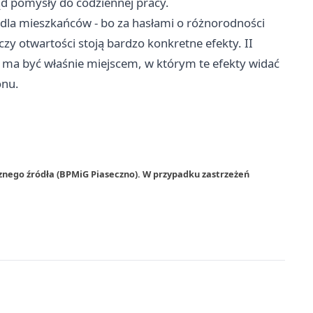
ąd pomysły do codziennej pracy.
też dla mieszkańców - bo za hasłami o różnorodności
zy otwartości stoją bardzo konkretne efekty. II
ma być właśnie miejscem, w którym te efekty widać
onu.
znego źródła (BPMiG Piaseczno). W przypadku zastrzeżeń