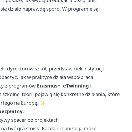
h pokaże, jak wygląda edukacja bez granic
 się działo naprawdę sporo. W programie są:
i, dyrektorów szkół, przedstawicieli instytucji
zobaczyć, jak w praktyce działa współpraca
kty z programów
Erasmus+
,
eTwinning
i
t szkolnej teorii pojawią się konkretne działania, które
wartego na Europę. ✨
bezpłatny
.
k żywy spacer po projektach
ma być gra stoisk. Każda organizacja może