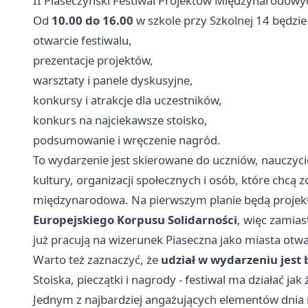
II Piaseczyński Festiwal Projektów Międzynarodowyc
Od
10.00 do 16.00
w szkole przy Szkolnej 14 będzie
otwarcie festiwalu,
prezentacje projektów,
warsztaty i panele dyskusyjne,
konkursy i atrakcje dla uczestników,
konkurs na najciekawsze stoisko,
podsumowanie i wręczenie nagród.
To wydarzenie jest skierowane do uczniów, nauczyciel
kultury, organizacji społecznych i osób, które chcą 
międzynarodowa. Na pierwszym planie będą proje
Europejskiego Korpusu Solidarności
, więc zamias
już pracują na wizerunek Piaseczna jako miasta ot
Warto też zaznaczyć, że
udział w wydarzeniu jest 
Stoiska, pieczątki i nagrody - festiwal ma działać ja
Jednym z najbardziej angażujących elementów dnia 