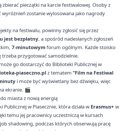
zbierać pieczątki na karcie festiwalowej. Osoby z
ść wyróżnień zostanie wylosowana jako nagrody
jekty na festiwalu, powinny zgłosić się przez
u jest bezpłatny
, a spośród nadesłanych zgłoszeń
ótkim,
7-minutowym
forum ogólnym. Każde stoisko
tę trzeba przygotować samodzielnie.
, może go dostarczyć do Biblioteki Publicznej w
ioteka-piaseczno.pl
z tematem
“Film na Festiwal
minuty
i może być wyświetlany bez dźwięku, więc
na ekranie. 🎬
ą do miasta z nową energią
Publicznej w Piasecznie, która działa w
Erasmus+
w
ki temu jej pracownicy uczestniczą w kursach
 job shadowing, podczas których obserwują pracę