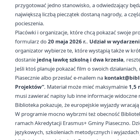
przygotować jedno stanowisko, a odwiedzający będą 
największą liczbą pieczątek dostaną nagrody, a czę
pocieszenia.
Placówki i organizacje, które chcą pokazać swoje pro
formularz do
20 maja 2026 r.
.
Udział w wydarzeni
organizator wybierze te, które wystąpią także w kr
dostanie
jedną ławkę szkolną i dwa krzesła
, resz
Jeśli ktoś planuje pokazać film o swoich działaniach
Piasecznie albo przesłać e-mailem na
kontakt@bibl
Projektów”
. Materiał może mieć maksymalnie
1,5 
musi zawierać napisy lub inne informacje widoczne 
Biblioteka pokazuje, że europejskie wyjazdy wracaj
W programie mocno wybrzmi też obecność Biblioteki 
ramach Akredytacji Erasmus+ Gminy Piaseczno. Dzię
językowych, szkoleniach metodycznych i wyjazdach