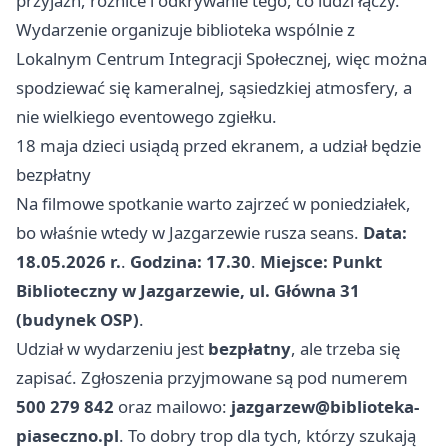
przyjaźń, różnice i odkrywanie tego, co ludzi łączy.
Wydarzenie organizuje biblioteka wspólnie z
Lokalnym Centrum Integracji Społecznej, więc można
spodziewać się kameralnej, sąsiedzkiej atmosfery, a
nie wielkiego eventowego zgiełku.
18 maja dzieci usiądą przed ekranem, a udział będzie
bezpłatny
Na filmowe spotkanie warto zajrzeć w poniedziałek,
bo właśnie wtedy w Jazgarzewie rusza seans.
Data:
18.05.2026 r.
.
Godzina: 17.30
.
Miejsce: Punkt
Biblioteczny w Jazgarzewie, ul. Główna 31
(budynek OSP)
.
Udział w wydarzeniu jest
bezpłatny
, ale trzeba się
zapisać. Zgłoszenia przyjmowane są pod numerem
500 279 842
oraz mailowo:
jazgarzew@biblioteka-
piaseczno.pl
. To dobry trop dla tych, którzy szukają