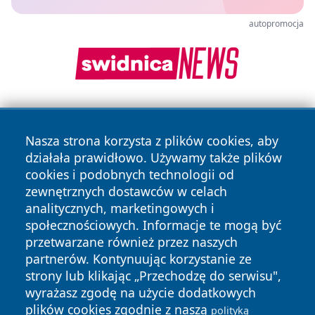
autopromocja
Nasza strona korzysta z plików cookies, aby
działała prawidłowo. Używamy także plików
cookies i podobnych technologii od
zewnętrznych dostawców w celach
Copyright © 2026 24piaseczno.pl Wszystkie prawa
analitycznych, marketingowych i
zastrzeżone.
społecznościowych. Informacje te mogą być
przetwarzane również przez naszych
partnerów. Kontynuując korzystanie ze
Polityka
Polityka
News
Autorzy
strony lub klikając „Przechodzę do serwisu",
Prywatności
Cookies
wyrażasz zgodę na użycie dodatkowych
plików cookies zgodnie z naszą
polityką