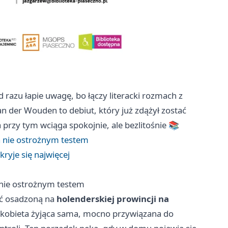
od razu łapie uwagę, bo łączy literacki rozmach z
an der Wouden to debiut, który już zdążył zostać
przy tym wciąga spokojnie, ale bezlitośnie 📚
 nie ostrożnym testem
ryje się najwięcej
nie ostrożnym testem
ść osadzoną na
holenderskiej prowincji na
 - kobieta żyjąca sama, mocno przywiązana do