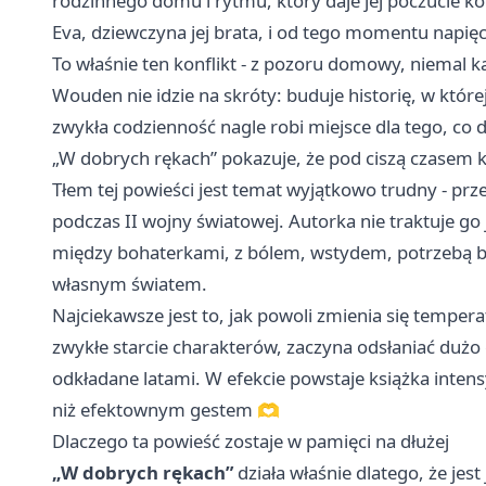
rodzinnego domu i rytmu, który daje jej poczucie k
Eva, dziewczyna jej brata, i od tego momentu napięc
To właśnie ten konflikt - z pozoru domowy, niemal k
Wouden nie idzie na skróty: buduje historię, w które
zwykła codzienność nagle robi miejsce dla tego, co
„W dobrych rękach” pokazuje, że pod ciszą czasem kr
Tłem tej powieści jest temat wyjątkowo trudny - prz
podczas II wojny światowej. Autorka nie traktuje go ja
między bohaterkami, z bólem, wstydem, potrzebą bl
własnym światem.
Najciekawsze jest to, jak powoli zmienia się temper
zwykłe starcie charakterów, zaczyna odsłaniać dużo 
odkładane latami. W efekcie powstaje książka intens
niż efektownym gestem 🫶
Dlaczego ta powieść zostaje w pamięci na dłużej
„W dobrych rękach”
działa właśnie dlatego, że jest