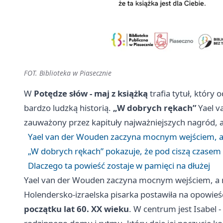
FOT. Biblioteka w Piasecznie
W
Potędze słów - maj z książką
trafia tytuł, który 
bardzo ludzką historią.
„W dobrych rękach”
Yael v
zauważony przez kapituły najważniejszych nagród, a 
Yael van der Wouden zaczyna mocnym wejściem, a
„W dobrych rękach” pokazuje, że pod ciszą czasem k
Dlaczego ta powieść zostaje w pamięci na dłużej
Yael van der Wouden zaczyna mocnym wejściem, a 
Holendersko-izraelska pisarka postawiła na opowie
początku lat 60. XX wieku
. W centrum jest Isabel