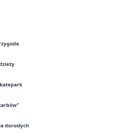
przygoda
dzieży
skatepark
skarbów”
la dorosłych