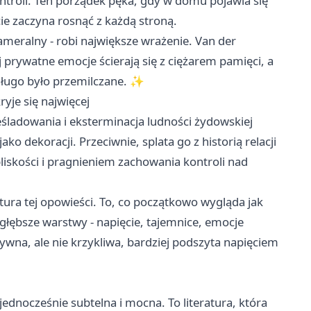
ontroli. Ten porządek pęka, gdy w domu pojawia się
ie zaczyna rosnąć z każdą stroną.
ameralny - robi największe wrażenie. Van der
j prywatne emocje ścierają się z ciężarem pamięci, a
 długo było przemilczane. ✨
yje się najwięcej
eśladowania i eksterminacja ludności żydowskiej
ko dekoracji. Przeciwnie, splata go z historią relacji
iskości i pragnieniem zachowania kontroli nad
atura tej opowieści. To, co początkowo wygląda jak
głębsze warstwy - napięcie, tajemnice, emocje
ywna, ale nie krzykliwa, bardziej podszyta napięciem
 jednocześnie subtelna i mocna. To literatura, która