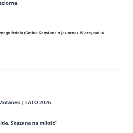
eziorna
.
znego źródła (Gmina Konstancin-Jeziorna). W przypadku
otanek | LATO 2026
ida. Skazana na miłość”