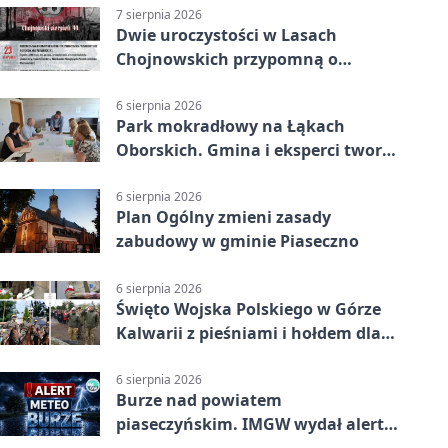
7 sierpnia 2026
Dwie uroczystości w Lasach
Chojnowskich przypomną o
walkach i ofiarach sierpnia 1944
6 sierpnia 2026
Park mokradłowy na Łąkach
Oborskich. Gmina i eksperci tworzą
koncepcję
6 sierpnia 2026
Plan Ogólny zmieni zasady
zabudowy w gminie Piaseczno
6 sierpnia 2026
Święto Wojska Polskiego w Górze
Kalwarii z pieśniami i hołdem dla
bohaterów
6 sierpnia 2026
Burze nad powiatem
piaseczyńskim. IMGW wydał alert
drugiego stopnia