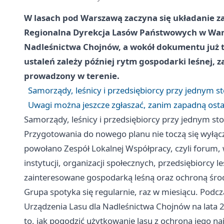
W lasach pod Warszawą zaczyna się układanie za
Regionalna Dyrekcja Lasów Państwowych w Wars
Nadleśnictwa Chojnów, a wokół dokumentu już te
ustaleń zależy później rytm gospodarki leśnej, z
prowadzony w terenie.
Samorządy, leśnicy i przedsiębiorcy przy jednym st
Uwagi można jeszcze zgłaszać, zanim zapadną osta
Samorządy, leśnicy i przedsiębiorcy przy jednym sto
Przygotowania do nowego planu nie toczą się wyłą
powołano Zespół Lokalnej Współpracy, czyli forum,
instytucji, organizacji społecznych, przedsiębiorcy 
zainteresowane gospodarką leśną oraz ochroną śro
Grupa spotyka się regularnie, raz w miesiącu. Pod
Urządzenia Lasu dla Nadleśnictwa Chojnów na lata 2
to, jak pogodzić użytkowanie lasu z ochroną jego n