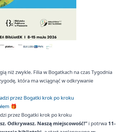
gią niż zwykle. Filia w Bogatkach na czas Tygodnia
rzygodę, która ma wciągnąć w odkrywanie
dzi przez Bogatki krok po kroku
nałem 🎁
zi przez Bogatki krok po kroku
sz. Odkrywasz. Naszą miejscowość!”
i potrwa
11-
warcia biblioteki
, a start zaplanowano
w