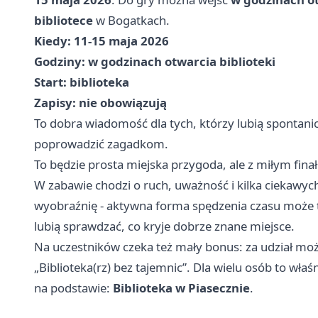
bibliotece
w Bogatkach.
Kiedy:
11-15 maja 2026
Godziny:
w godzinach otwarcia biblioteki
Start:
biblioteka
Zapisy:
nie obowiązują
To dobra wiadomość dla tych, którzy lubią spontanic
poprowadzić zagadkom.
To będzie prosta miejska przygoda, ale z miłym fin
W zabawie chodzi o ruch, uważność i kilka ciekawych
wyobraźnię - aktywna forma spędzenia czasu może tu 
lubią sprawdzać, co kryje dobrze znane miejsce.
Na uczestników czeka też mały bonus: za udział mo
„Biblioteka(rz) bez tajemnic”. Dla wielu osób to właśni
na podstawie:
Biblioteka w Piasecznie
.