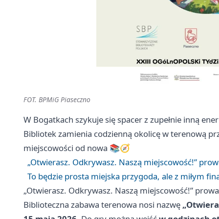
FOT. BPMiG Piaseczno
W Bogatkach szykuje się spacer z zupełnie inną ener
Bibliotek zamienia codzienną okolicę w terenową p
miejscowości od nowa 📚🧭
„Otwierasz. Odkrywasz. Naszą miejscowość!” prowa
To będzie prosta miejska przygoda, ale z miłym fi
„Otwierasz. Odkrywasz. Naszą miejscowość!” prowad
Biblioteczna zabawa terenowa nosi nazwę
„Otwiera
15 maja 2026
. Do gry można wejść
w godzinach ot