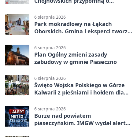
Chojnowskich przypomną o
walkach i ofiarach sierpnia 1944
6 sierpnia 2026
Park mokradłowy na Łąkach
Oborskich. Gmina i eksperci tworzą
koncepcję
6 sierpnia 2026
Plan Ogólny zmieni zasady
zabudowy w gminie Piaseczno
6 sierpnia 2026
Święto Wojska Polskiego w Górze
Kalwarii z pieśniami i hołdem dla
bohaterów
6 sierpnia 2026
Burze nad powiatem
piaseczyńskim. IMGW wydał alert
drugiego stopnia