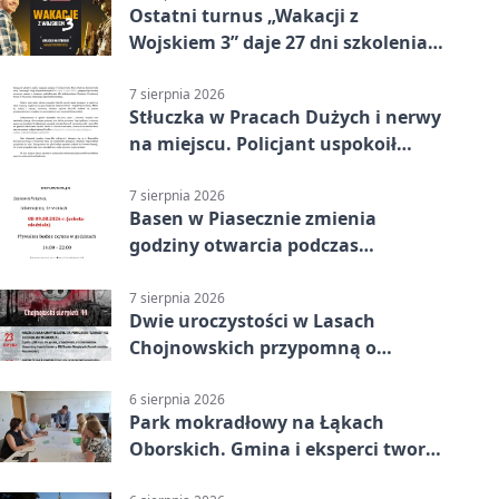
Ostatni turnus „Wakacji z
Wojskiem 3” daje 27 dni szkolenia i
około 6000 zł
7 sierpnia 2026
Stłuczka w Pracach Dużych i nerwy
na miejscu. Policjant uspokoił
sytuację
7 sierpnia 2026
Basen w Piasecznie zmienia
godziny otwarcia podczas
weekendu
7 sierpnia 2026
Dwie uroczystości w Lasach
Chojnowskich przypomną o
walkach i ofiarach sierpnia 1944
6 sierpnia 2026
Park mokradłowy na Łąkach
Oborskich. Gmina i eksperci tworzą
koncepcję