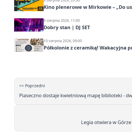
8 sierpnia 2026, 20:30
Kino plenerowe w Mirkowie – „Do us
9 sierpnia 2026, 11:00
Dobry stan | DJ SET
10 sierpnia 2026, 09:00
Półkolonie z ceramiką! Wakacyjna 
<< Poprzedni
Piaseczno dostaje kwietniową mapę biblioteki - dw
Legia otwiera w Górze