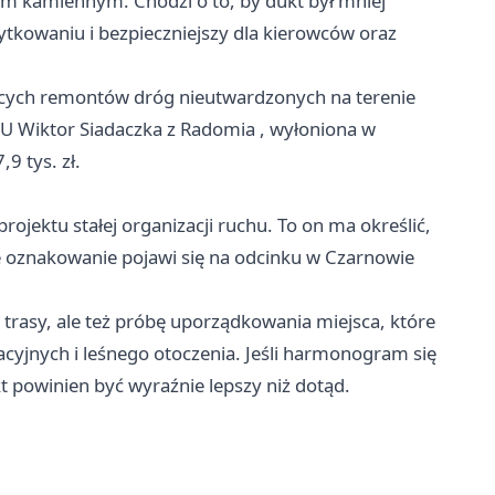
 kamiennym. Chodzi o to, by dukt był mniej
ytkowaniu i bezpieczniejszy dla kierowców oraz
cych remontów dróg nieutwardzonych na terenie
U Wiktor Siadaczka z
Radomia
, wyłoniona w
9 tys. zł.
ojektu stałej organizacji ruchu. To on ma określić,
ie oznakowanie pojawi się na odcinku w Czarnowie
trasy, ale też próbę uporządkowania miejsca, które
cyjnych i leśnego otoczenia. Jeśli harmonogram się
 powinien być wyraźnie lepszy niż dotąd.