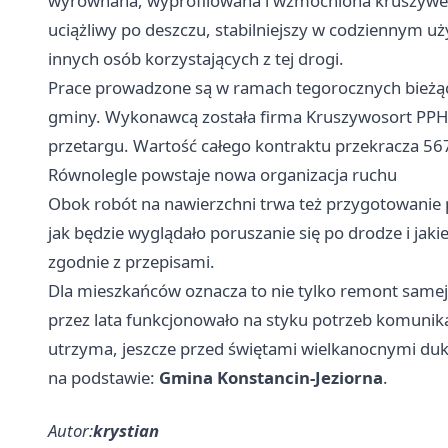
wyrównana, wyprofilowana i wzmocniona kruszywem
uciążliwy po deszczu, stabilniejszy w codziennym uż
innych osób korzystających z tej drogi.
Prace prowadzone są w ramach tegorocznych bieżą
gminy. Wykonawcą została firma Kruszywosort PPH
przetargu. Wartość całego kontraktu przekracza 567,
Równolegle powstaje nowa organizacja ruchu
Obok robót na nawierzchni trwa też przygotowanie pr
jak będzie wyglądało poruszanie się po drodze i jak
zgodnie z przepisami.
Dla mieszkańców oznacza to nie tylko remont samej 
przez lata funkcjonowało na styku potrzeb komunika
utrzyma, jeszcze przed świętami wielkanocnymi dukt
na podstawie:
Gmina Konstancin-Jeziorna
.
Autor:
krystian