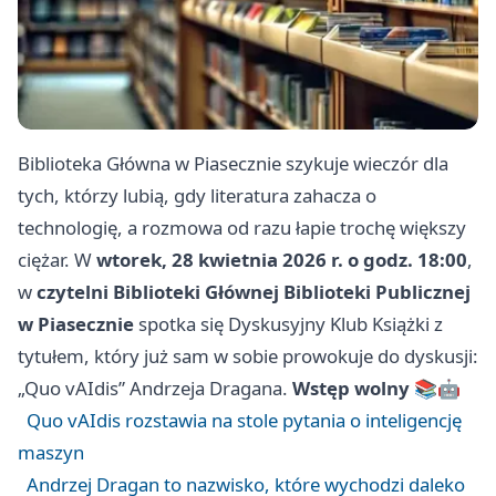
Biblioteka Główna w Piasecznie szykuje wieczór dla
tych, którzy lubią, gdy literatura zahacza o
technologię, a rozmowa od razu łapie trochę większy
ciężar. W
wtorek, 28 kwietnia 2026 r. o godz. 18:00
,
w
czytelni Biblioteki Głównej Biblioteki Publicznej
w Piasecznie
spotka się Dyskusyjny Klub Książki z
tytułem, który już sam w sobie prowokuje do dyskusji:
„Quo vAIdis” Andrzeja Dragana.
Wstęp wolny
📚🤖
Quo vAIdis rozstawia na stole pytania o inteligencję
maszyn
Andrzej Dragan to nazwisko, które wychodzi daleko