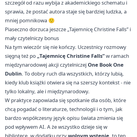
szczegół od razu wybija z akademickiego schematu i
sprawia, że postać autora staje się bardziej ludzka, a
mniej pomnikowa 🙂
Piaseczno dorzuca jeszcze „Tajemnicę Christine Falls” i
mały czytelniczy bonus
Na tym wieczór się nie kończy. Uczestnicy rozmowy
sięgną też po
„Tajemnicę Christine Falls”
w ramach
międzynarodowej akcji czytelniczej
One Book One
Dublin
. To dobry ruch dla wszystkich, którzy lubią,
kiedy klub książki otwiera się na szerszy kontekst - nie
tylko lokalny, ale i międzynarodowy.
W praktyce zapowiada się spotkanie dla osób, które
chcą pogadać o literaturze, technologii i o tym, jak
bardzo współczesny język opisu świata zmienia się
pod wpływem AI. A że wszystko dzieje się w
bibliotece, w dodatku przy
wolnym wstępie
, to ten