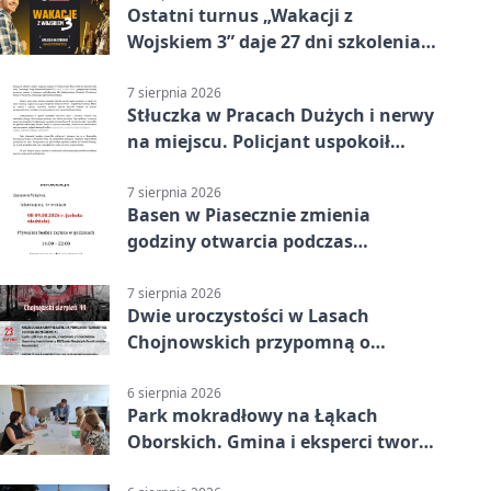
Ostatni turnus „Wakacji z
Wojskiem 3” daje 27 dni szkolenia i
około 6000 zł
7 sierpnia 2026
Stłuczka w Pracach Dużych i nerwy
na miejscu. Policjant uspokoił
sytuację
7 sierpnia 2026
Basen w Piasecznie zmienia
godziny otwarcia podczas
weekendu
7 sierpnia 2026
Dwie uroczystości w Lasach
Chojnowskich przypomną o
walkach i ofiarach sierpnia 1944
6 sierpnia 2026
Park mokradłowy na Łąkach
Oborskich. Gmina i eksperci tworzą
koncepcję