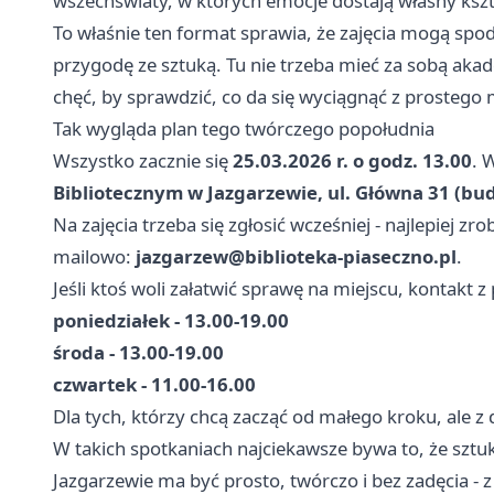
wszechświaty, w których emocje dostają własny kszta
To właśnie ten format sprawia, że zajęcia mogą spo
przygodę ze sztuką. Tu nie trzeba mieć za sobą akade
chęć, by sprawdzić, co da się wyciągnąć z prosteg
Tak wygląda plan tego twórczego popołudnia
Wszystko zacznie się
25.03.2026 r. o godz. 13.00
. 
Bibliotecznym w Jazgarzewie, ul. Główna 31 (b
Na zajęcia trzeba się zgłosić wcześniej - najlepiej z
mailowo:
jazgarzew@biblioteka-piaseczno.pl
.
Jeśli ktoś woli załatwić sprawę na miejscu, kontakt
poniedziałek - 13.00-19.00
środa - 13.00-19.00
czwartek - 11.00-16.00
Dla tych, którzy chcą zacząć od małego kroku, ale z 
W takich spotkaniach najciekawsze bywa to, że sztu
Jazgarzewie ma być prosto, twórczo i bez zadęcia - 