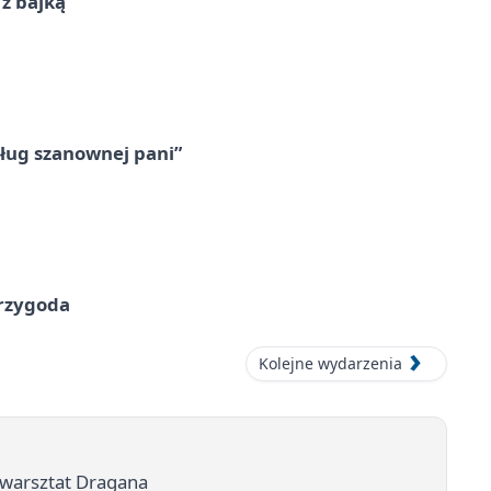
 z bajką”
ług szanownej pani”
przygoda
Kolejne wydarzenia
a warsztat Dragana