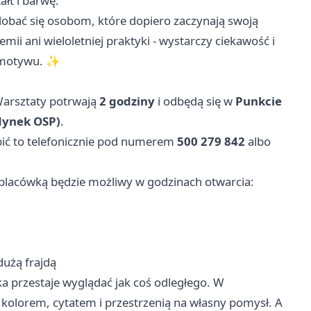
łt i barwę.
dobać się osobom, które dopiero zaczynają swoją
mii ani wieloletniej praktyki - wystarczy ciekawość i
o motywu. ✨
Warsztaty potrwają
2 godziny
i odbędą się w
Punkcie
udynek OSP)
.
robić to telefonicznie pod numerem
500 279 842
albo
 z placówką będzie możliwy w godzinach otwarcia:
dużą frajdą
ka przestaje wyglądać jak coś odległego. W
z kolorem, cytatem i przestrzenią na własny pomysł. A