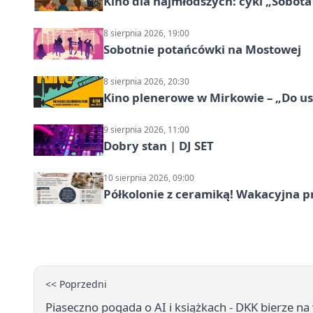
Kino dla najmłodszych: cykl „Sobota
8 sierpnia 2026, 19:00
Sobotnie potańcówki na Mostowej
8 sierpnia 2026, 20:30
Kino plenerowe w Mirkowie – „Do us
9 sierpnia 2026, 11:00
Dobry stan | DJ SET
10 sierpnia 2026, 09:00
Półkolonie z ceramiką! Wakacyjna 
<< Poprzedni
Piaseczno pogada o AI i książkach - DKK bierze n