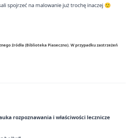
sali spojrzeć na malowanie już trochę inaczej 🙂
znego źródła (Biblioteka Piaseczno). W przypadku zastrzeżeń
– nauka rozpoznawania i właściwości lecznicze