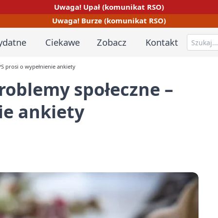
Uwaga! Upał (komunikat RSO)
Uwaga! Burze (komunikat RSO)
ydatne
Ciekawe
Zobacz
Kontakt
S prosi o wypełnienie ankiety
roblemy społeczne –
ie ankiety