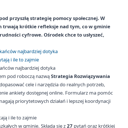
 pod przyszłą strategię pomocy społecznej. W
trwają krótkie refleksje nad tym, co w gminie
udności cyfrowe. Ośrodek chce to usłyszeć,
zkańców najbardziej dotyka
ają i ile to zajmie
kańców najbardziej dotyka
tem pod roboczą nazwą
Strategia Rozwiązywania
 dopasować cele i narzędzia do realnych potrzeb,
enie ankiety dostępnej online. Formularz ma pomóc
magają priorytetowych działań i lepszej koordynacji
ą i ile to zajmie
zkałych w gminie. Składa się z
27
pytań oraz krótkiej