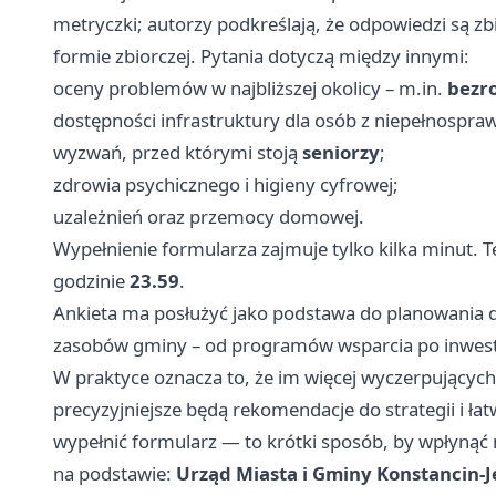
metryczki; autorzy podkreślają, że odpowiedzi są 
formie zbiorczej. Pytania dotyczą między innymi:
oceny problemów w najbliższej okolicy – m.in.
bezr
dostępności infrastruktury dla osób z niepełnospra
wyzwań, przed którymi stoją
seniorzy
;
zdrowia psychicznego i higieny cyfrowej;
uzależnień oraz przemocy domowej.
Wypełnienie formularza zajmuje tylko kilka minut.
godzinie
23.59
.
Ankieta ma posłużyć jako podstawa do planowania 
zasobów gminy – od programów wsparcia po inwest
W praktyce oznacza to, że im więcej wyczerpujących
precyzyjniejsze będą rekomendacje do strategii i ła
wypełnić formularz — to krótki sposób, by wpłynąć na
na podstawie:
Urząd Miasta i Gminy Konstancin-J