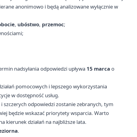
zbierane anonimowo i będą analizowane wyłącznie w
obocie
,
ubóstwo
,
przemoc
;
wnościami;
 Termin nadsyłania odpowiedzi upływa
15 marca
o
działań pomocowych i lepszego wykorzystania
ycje w dostępność usług.
 i szczerych odpowiedzi zostanie zebranych, tym
twiej będzie wskazać priorytety wsparcia. Warto
 kierunek działań na najbliższe lata.
eziorna
.