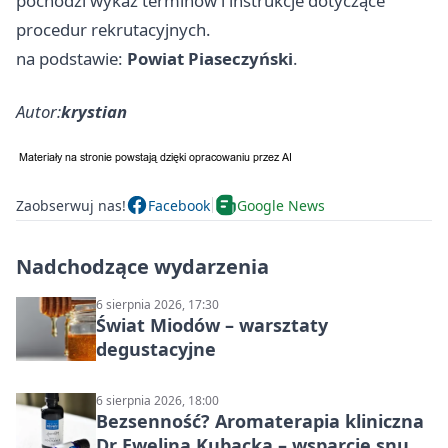
pochodzi wykaz terminów i instrukcje dotyczące
procedur rekrutacyjnych.
na podstawie:
Powiat Piaseczyński
.
Autor:
krystian
Zaobserwuj nas!
Facebook
Google News
Nadchodzące wydarzenia
6 sierpnia 2026, 17:30
Świat Miodów – warsztaty
degustacyjne
6 sierpnia 2026, 18:00
Bezsenność? Aromaterapia kliniczna
Dr Ewelina Kubacka – wsparcie snu