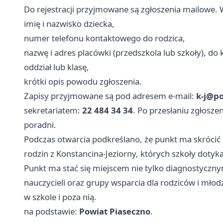
Do rejestracji przyjmowane są zgłoszenia mailowe.
imię i nazwisko dziecka,
numer telefonu kontaktowego do rodzica,
nazwę i adres placówki (przedszkola lub szkoły), do 
oddział lub klasę,
krótki opis powodu zgłoszenia.
Zapisy przyjmowane są pod adresem e‑mail:
k-j@po
sekretariatem:
22 484 34 34
. Po przesłaniu zgłosze
poradni.
Podczas otwarcia podkreślano, że punkt ma skrócić c
rodzin z Konstancina-Jeziorny, których szkoły doty
Punkt ma stać się miejscem nie tylko diagnostyczny
nauczycieli oraz grupy wsparcia dla rodziców i mło
w szkole i poza nią.
na podstawie:
Powiat Piaseczno
.