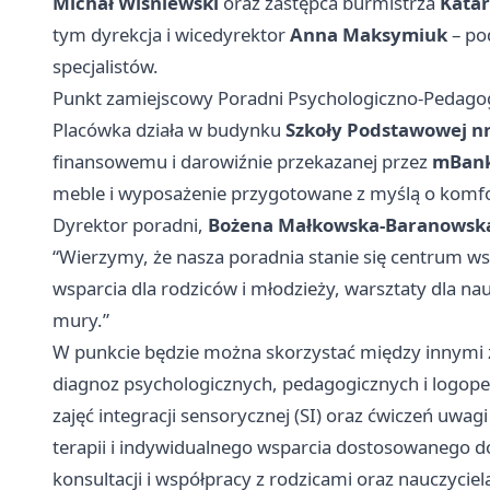
Michał Wiśniewski
oraz zastępca burmistrza
Katar
tym dyrekcja i wicedyrektor
Anna Maksymiuk
– po
specjalistów.
Punkt zamiejscowy Poradni Psychologiczno-Pedagog
Placówka działa w budynku
Szkoły Podstawowej nr 
finansowemu i darowiźnie przekazanej przez
mBan
meble i wyposażenie przygotowane z myślą o komfort
Dyrektor poradni,
Bożena Małkowska-Baranowsk
“Wierzymy, że nasza poradnia stanie się centrum wsp
wsparcia dla rodziców i młodzieży, warsztaty dla na
mury.”
W punkcie będzie można skorzystać między innymi 
diagnoz psychologicznych, pedagogicznych i logop
zajęć integracji sensorycznej (SI) oraz ćwiczeń uwagi
terapii i indywidualnego wsparcia dostosowanego do
konsultacji i współpracy z rodzicami oraz nauczyciel