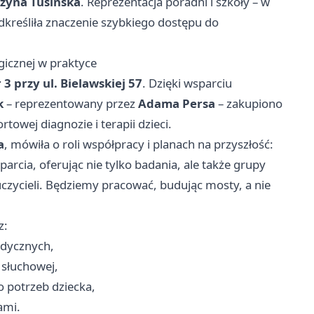
zyna Tusińska
. Reprezentacja poradni i szkoły – w
dkreśliła znaczenie szybkiego dostępu do
icznej w praktyce
3 przy ul. Bielawskiej 57
. Dzięki wsparciu
k
– reprezentowany przez
Adama Persa
– zakupiono
owej diagnozie i terapii dzieci.
a
, mówiła o roli współpracy i planach na przyszłość:
arcia, oferując nie tylko badania, ale także grupy
uczycieli. Będziemy pracować, budując mosty, a nie
z:
edycznych,
 słuchowej,
 potrzeb dziecka,
ami.