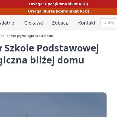
Uwaga! Upał (komunikat RSO)
Uwaga! Burze (komunikat RSO)
ydatne
Ciekawe
Zobacz
Kontakt
 3 - pomoc psychologiczna bliżej domu
 Szkole Podstawowej
giczna bliżej domu