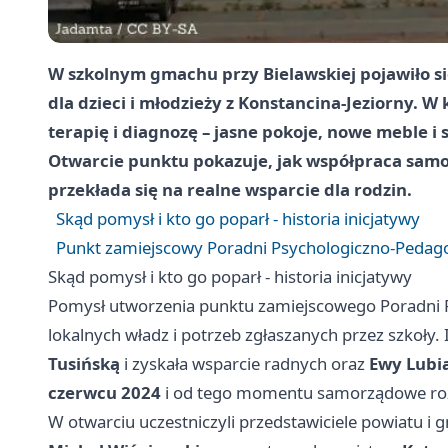
W szkolnym gmachu przy Bielawskiej pojawiło się
dla dzieci i młodzieży z Konstancina-Jeziorny. 
terapię i diagnozę – jasne pokoje, nowe meble i
Otwarcie punktu pokazuje, jak współpraca samo
przekłada się na realne wsparcie dla rodzin.
Skąd pomysł i kto go poparł - historia inicjatywy
Punkt zamiejscowy Poradni Psychologiczno-Pedago
Skąd pomysł i kto go poparł - historia inicjatywy
Pomysł utworzenia punktu zamiejscowego Poradni P
lokalnych władz i potrzeb zgłaszanych przez szkoły
Tusińską
i zyskała wsparcie radnych oraz
Ewy Lubi
czerwcu 2024
i od tego momentu samorządowe rozm
W otwarciu uczestniczyli przedstawiciele powiatu i 