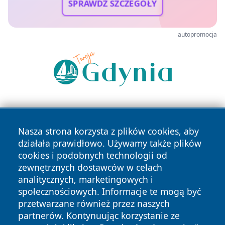
SPRAWDŹ SZCZEGÓŁY
autopromocja
Nasza strona korzysta z plików cookies, aby
działała prawidłowo. Używamy także plików
cookies i podobnych technologii od
zewnętrznych dostawców w celach
Copyright © 2026 24piaseczno.pl Wszystkie prawa
analitycznych, marketingowych i
zastrzeżone.
społecznościowych. Informacje te mogą być
przetwarzane również przez naszych
partnerów. Kontynuując korzystanie ze
Polityka
Polityka
News
Autorzy