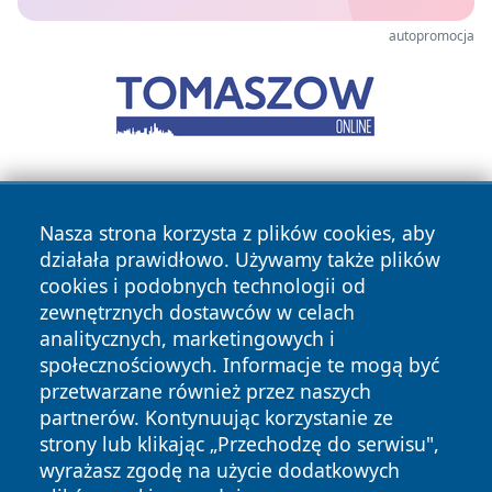
autopromocja
Nasza strona korzysta z plików cookies, aby
działała prawidłowo. Używamy także plików
cookies i podobnych technologii od
zewnętrznych dostawców w celach
Copyright © 2026 24piaseczno.pl Wszystkie prawa
analitycznych, marketingowych i
zastrzeżone.
społecznościowych. Informacje te mogą być
przetwarzane również przez naszych
partnerów. Kontynuując korzystanie ze
Polityka
Polityka
News
Autorzy
strony lub klikając „Przechodzę do serwisu",
Prywatności
Cookies
wyrażasz zgodę na użycie dodatkowych