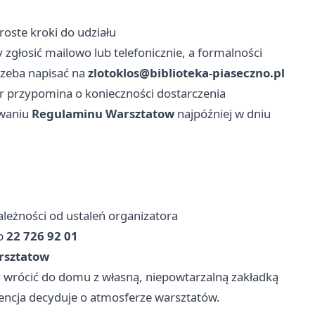
roste kroki do udziału
 zgłosić mailowo lub telefonicznie, a formalności
trzeba napisać na
zlotoklos@biblioteka-piaseczno.pl
or przypomina o konieczności dostarczenia
owaniu
Regulaminu Warsztatow
najpóźniej w dniu
zależności od ustaleń organizatora
b
22 726 92 01
rsztatow
y wrócić do domu z własną, niepowtarzalną zakładką
wencja decyduje o atmosferze warsztatów.