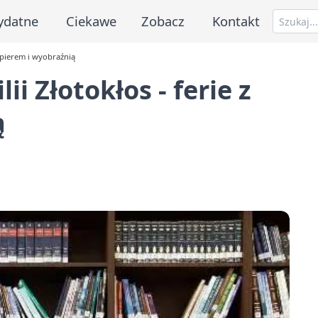
ydatne
Ciekawe
Zobacz
Kontakt
papierem i wyobraźnią
ii Złotokłos - ferie z
ą