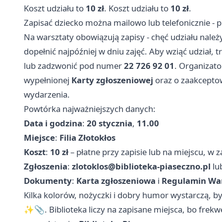
Koszt udziału to
10 zł
. Koszt udziału to
10 zł
.
Zapisać dziecko można mailowo lub telefonicznie - p
Na warsztaty obowiązują zapisy - chęć udziału należy
dopełnić najpóźniej w dniu zajęć. Aby wziąć udział, 
lub zadzwonić pod numer
22 726 92 01
. Organizat
wypełnionej
Karty zgłoszeniowej
oraz o zaakcept
wydarzenia.
Powtórka najważniejszych danych:
Data i godzina
:
20 stycznia
,
11.00
Miejsce
:
Filia Złotokłos
Koszt
:
10 zł
– płatne przy zapisie lub na miejscu, w 
Zgłoszenia
:
zlotoklos@biblioteka-piaseczno.pl
lu
Dokumenty
:
Karta zgłoszeniowa
i
Regulamin Wa
Kilka kolorów, nożyczki i dobry humor wystarczą, b
✨📎. Biblioteka liczy na zapisane miejsca, bo frek