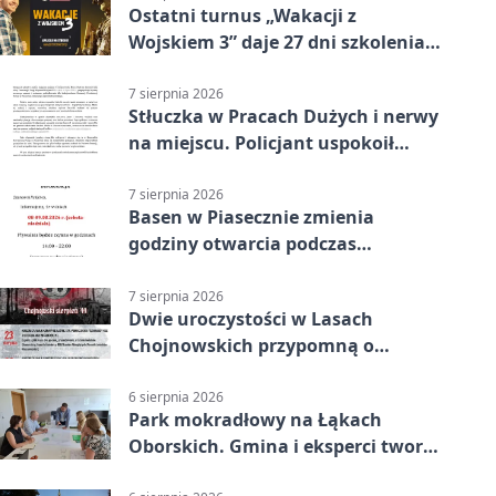
Ostatni turnus „Wakacji z
Wojskiem 3” daje 27 dni szkolenia i
około 6000 zł
7 sierpnia 2026
Stłuczka w Pracach Dużych i nerwy
na miejscu. Policjant uspokoił
sytuację
7 sierpnia 2026
Basen w Piasecznie zmienia
godziny otwarcia podczas
weekendu
7 sierpnia 2026
Dwie uroczystości w Lasach
Chojnowskich przypomną o
walkach i ofiarach sierpnia 1944
6 sierpnia 2026
Park mokradłowy na Łąkach
Oborskich. Gmina i eksperci tworzą
koncepcję