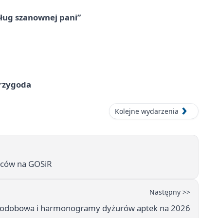
ług szanownej pani”
przygoda
Kolejne wydarzenia
biców na GOSiR
Następny >>
 całodobowa i harmonogramy dyżurów aptek na 2026