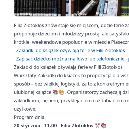
Filia Złotokłos znów staje się miejscem, gdzie ferie 
proponuje dzieciom i młodzieży prostą, ale satysfak
krótkie, weekendowe popołudnie w mieście Piasecz
Zakładki do książek ożywiają ferie w Filii Złotokłos
Zapisać dziecko można mailowo lub telefonicznie - 
Zakładki do książek ożywiają ferie w Filii Złotokłos
Warsztaty Zakładki do książek to propozycja dla wsz
sposób – bez wielkiej logistyki, za to z konkretnym 
ulubionej książce 📚🎨. Organizatorzy zachęcają dz
zakładkami, cięciem, przyklejaniem i ozdabianiem m
użytkowe.
Program dnia:
20 stycznia
-
11.00
-
Filia Złotokłos
✂️📚