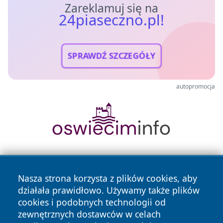
Zareklamuj się na
24piaseczno.pl!
SPRAWDŹ SZCZEGÓŁY
autopromocja
Nasza strona korzysta z plików cookies, aby
działała prawidłowo. Używamy także plików
cookies i podobnych technologii od
zewnętrznych dostawców w celach
Copyright © 2026 24piaseczno.pl Wszystkie prawa