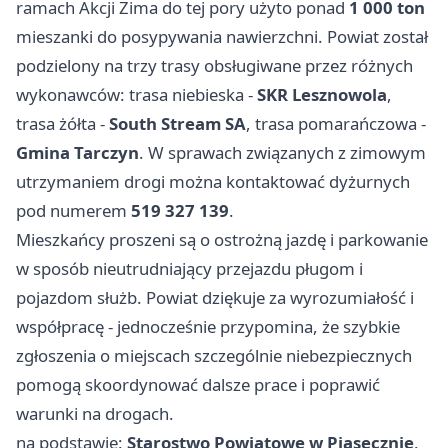
ramach Akcji Zima do tej pory użyto ponad
1 000 ton
mieszanki do posypywania nawierzchni. Powiat został
podzielony na trzy trasy obsługiwane przez różnych
wykonawców: trasa niebieska -
SKR Lesznowola
,
trasa żółta -
South Stream SA
, trasa pomarańczowa -
Gmina Tarczyn
. W sprawach związanych z zimowym
utrzymaniem drogi można kontaktować dyżurnych
pod numerem
519 327 139
.
Mieszkańcy proszeni są o ostrożną jazdę i parkowanie
w sposób nieutrudniający przejazdu pługom i
pojazdom służb. Powiat dziękuje za wyrozumiałość i
współpracę - jednocześnie przypomina, że szybkie
zgłoszenia o miejscach szczególnie niebezpiecznych
pomogą skoordynować dalsze prace i poprawić
warunki na drogach.
na podstawie:
Starostwo Powiatowe w Piasecznie
.