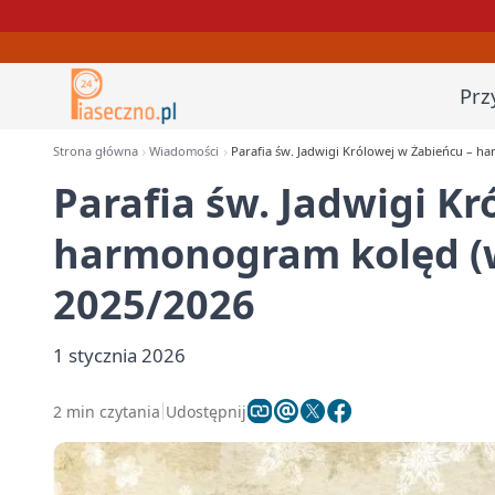
Prz
Strona główna
Wiadomości
Parafia św. Jadwigi Królowej w Żabieńcu – h
Parafia św. Jadwigi Kr
harmonogram kolęd (w
2025/2026
1 stycznia 2026
2 min czytania
Udostępnij