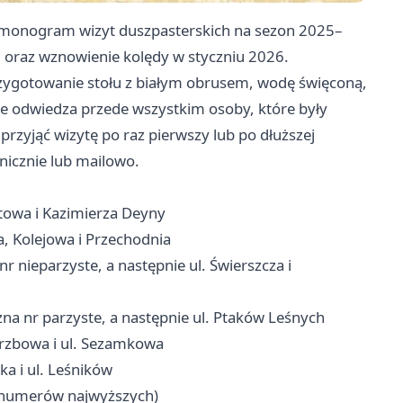
armonogram wizyt duszpasterskich na sezon 2025–
 oraz wznowienie kolędy w styczniu 2026.
przygotowanie stołu z białym obrusem, wodę święconą,
 że odwiedza przede wszystkim osoby, które były
przyjąć wizytę po raz pierwszy lub po dłuższej
onicznie lub mailowo.
towa i Kazimierza Deyny
, Kolejowa i Przechodnia
 nieparzyste, a następnie ul. Świerszcza i
na nr parzyste, a następnie ul. Ptaków Leśnych
erzbowa i ul. Sezamkowa
a i ul. Leśników
d numerów najwyższych)