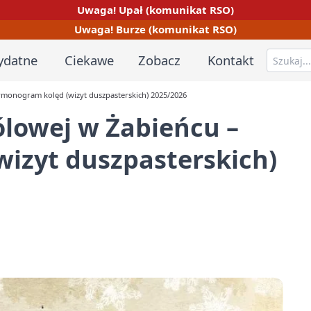
Uwaga! Upał (komunikat RSO)
Uwaga! Burze (komunikat RSO)
ydatne
Ciekawe
Zobacz
Kontakt
armonogram kolęd (wizyt duszpasterskich) 2025/2026
ólowej w Żabieńcu –
izyt duszpasterskich)