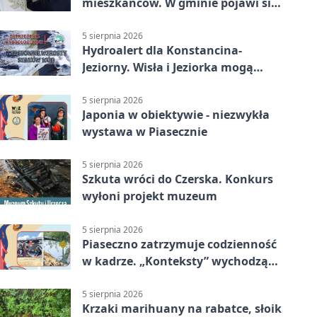
mieszkańców. W gminie pojawi się
30 nowych koszy
5 sierpnia 2026
Hydroalert dla Konstancina-
Jeziorny. Wisła i Jeziorka mogą
szybko przybrać
5 sierpnia 2026
Japonia w obiektywie - niezwykła
wystawa w Piasecznie
5 sierpnia 2026
Szkuta wróci do Czerska. Konkurs
wyłoni projekt muzeum
5 sierpnia 2026
Piaseczno zatrzymuje codzienność
w kadrze. „Konteksty” wychodzą
przed bibliotekę
5 sierpnia 2026
Krzaki marihuany na rabatce, słoik