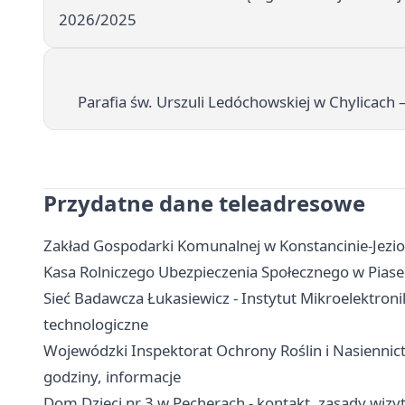
2026/2025
Parafia św. Urszuli Ledóchowskiej w Chylicach
Przydatne dane teleadresowe
Zakład Gospodarki Komunalnej w Konstancinie-Jezior
Kasa Rolniczego Ubezpieczenia Społecznego w Piasecz
Sieć Badawcza Łukasiewicz - Instytut Mikroelektronik
technologiczne
Wojewódzki Inspektorat Ochrony Roślin i Nasiennict
godziny, informacje
Dom Dzieci nr 3 w Pęcherach - kontakt, zasady wiz