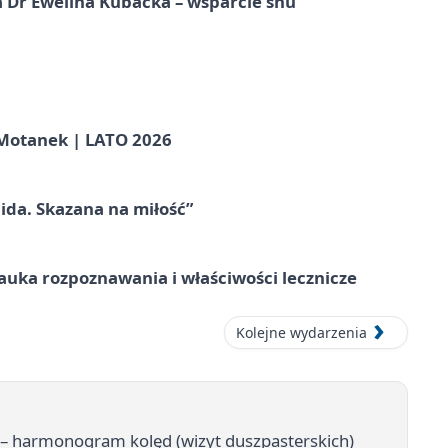
 Dr Ewelina Kubacka – wsparcie snu
otanek | LATO 2026
ida. Skazana na miłość”
– nauka rozpoznawania i właściwości lecznicze
Kolejne wydarzenia
j – harmonogram kolęd (wizyt duszpasterskich)