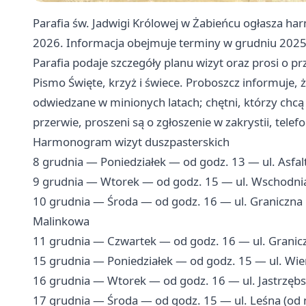
Parafia św. Jadwigi Królowej w Żabieńcu ogłasza h
2026. Informacja obejmuje terminy w grudniu 2025
Parafia podaje szczegóły planu wizyt oraz prosi o 
Pismo Święte, krzyż i świece. Proboszcz informuje,
odwiedzane w minionych latach; chętni, którzy chcą 
przerwie, proszeni są o zgłoszenie w zakrystii, telef
Harmonogram wizyt duszpasterskich
8 grudnia — Poniedziałek — od godz. 13 — ul. Asfal
9 grudnia — Wtorek — od godz. 15 — ul. Wschodnia
10 grudnia — Środa — od godz. 16 — ul. Graniczna nr
Malinkowa
11 grudnia — Czwartek — od godz. 16 — ul. Granicz
15 grudnia — Poniedziałek — od godz. 15 — ul. Wi
16 grudnia — Wtorek — od godz. 16 — ul. Jastrzębsk
17 grudnia — Środa — od godz. 15 — ul. Leśna (o