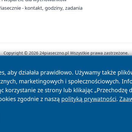
asecznie - kontakt, godziny, zadania
Copyright © 2026 24piaseczno.pl Wszystkie prawa zastrzeżone.
es, aby działała prawidłowo. Używamy także plik
News
Autorzy
Polityka Prywatności
Polityka Cookie
cznych, marketingowych i społecznościowych. Inf
 korzystanie ze strony lub klikając „Przechodzę 
ookies zgodnie z naszą
polityką prywatności
.
Zaaw