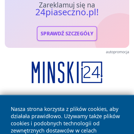
Zareklamuj się na
24piaseczno.pl!
SPRAWDŹ SZCZEGÓŁY
autopromocja
Nasza strona korzysta z plików cookies, aby
działała prawidłowo. Używamy także plików
cookies i podobnych technologii od
zewnętrznych dostawców w celach
Copyright © 2026 24piaseczno.pl Wszystkie prawa