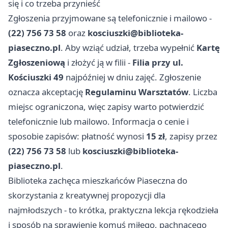
się i co trzeba przynieść
Zgłoszenia przyjmowane są telefonicznie i mailowo -
(22) 756 73 58
oraz
kosciuszki@biblioteka-
piaseczno.pl
. Aby wziąć udział, trzeba wypełnić
Kartę
Zgłoszeniową
i złożyć ją w filii -
Filia przy ul.
Kościuszki 49
najpóźniej w dniu zajęć. Zgłoszenie
oznacza akceptację
Regulaminu Warsztatów
. Liczba
miejsc ograniczona, więc zapisy warto potwierdzić
telefonicznie lub mailowo. Informacja o cenie i
sposobie zapisów: płatność wynosi
15 zł
, zapisy przez
(22) 756 73 58
lub
kosciuszki@biblioteka-
piaseczno.pl
.
Biblioteka zachęca mieszkańców Piaseczna do
skorzystania z kreatywnej propozycji dla
najmłodszych - to krótka, praktyczna lekcja rękodzieła
i sposób na sprawienie komuś miłego, pachnącego