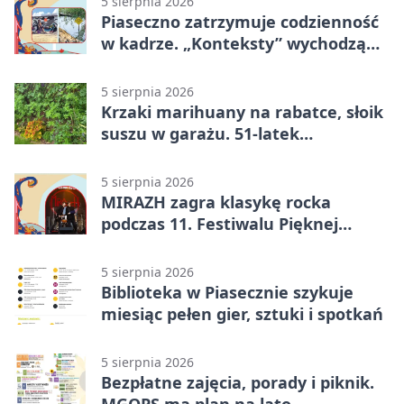
5 sierpnia 2026
Piaseczno zatrzymuje codzienność
w kadrze. „Konteksty” wychodzą
przed bibliotekę
5 sierpnia 2026
Krzaki marihuany na rabatce, słoik
suszu w garażu. 51-latek
zatrzymany
5 sierpnia 2026
MIRAZH zagra klasykę rocka
podczas 11. Festiwalu Pięknej
Książki.
5 sierpnia 2026
Biblioteka w Piasecznie szykuje
miesiąc pełen gier, sztuki i spotkań
5 sierpnia 2026
Bezpłatne zajęcia, porady i piknik.
MGOPS ma plan na lato