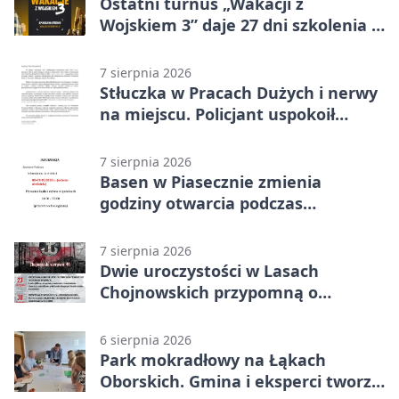
Ostatni turnus „Wakacji z
Wojskiem 3” daje 27 dni szkolenia i
około 6000 zł
7 sierpnia 2026
Stłuczka w Pracach Dużych i nerwy
na miejscu. Policjant uspokoił
sytuację
7 sierpnia 2026
Basen w Piasecznie zmienia
godziny otwarcia podczas
weekendu
7 sierpnia 2026
Dwie uroczystości w Lasach
Chojnowskich przypomną o
walkach i ofiarach sierpnia 1944
6 sierpnia 2026
Park mokradłowy na Łąkach
Oborskich. Gmina i eksperci tworzą