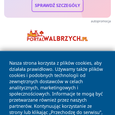
SPRAWDŹ SZCZEGÓŁY
autopromocja
Nasza strona korzysta z plików cookies, aby
działała prawidłowo. Używamy także plików
cookies i podobnych technologii od
zewnętrznych dostawców w celach
Copyright © 2026 24piaseczno.pl Wszystkie prawa
analitycznych, marketingowych i
zastrzeżone.
społecznościowych. Informacje te mogą być
przetwarzane również przez naszych
partnerów. Kontynuując korzystanie ze
Polityka
Polityka
News
Autorzy
strony lub klikając „Przechodzę do serwisu",
Prywatności
Cookies