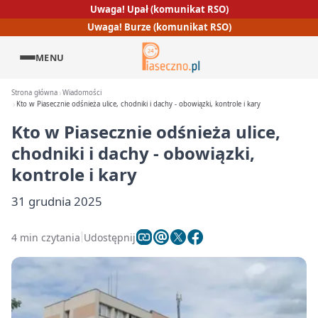
Uwaga! Upał (komunikat RSO)
Uwaga! Burze (komunikat RSO)
MENU
Strona główna
Wiadomości
Kto w Piasecznie odśnieża ulice, chodniki i dachy - obowiązki, kontrole i kary
Kto w Piasecznie odśnieża ulice,
chodniki i dachy - obowiązki,
kontrole i kary
31 grudnia 2025
4 min czytania
Udostępnij