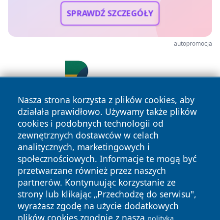
SPRAWDŹ SZCZEGÓŁY
autopromocja
Nasza strona korzysta z plików cookies, aby
działała prawidłowo. Używamy także plików
cookies i podobnych technologii od
zewnętrznych dostawców w celach
analitycznych, marketingowych i
społecznościowych. Informacje te mogą być
przetwarzane również przez naszych
Copyright © 2026 24piaseczno.pl Wszystkie prawa
partnerów. Kontynuując korzystanie ze
zastrzeżone.
strony lub klikając „Przechodzę do serwisu",
wyrażasz zgodę na użycie dodatkowych
plików cookies zgodnie z naszą
polityką
Polityka
Polityka