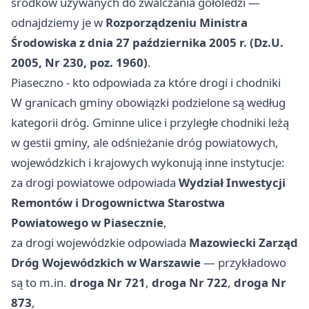
środków używanych do zwalczania gołoledzi —
odnajdziemy je w
Rozporządzeniu Ministra
Środowiska z dnia 27 października 2005 r. (Dz.U.
2005, Nr 230, poz. 1960)
.
Piaseczno - kto odpowiada za które drogi i chodniki
W granicach gminy obowiązki podzielone są według
kategorii dróg. Gminne ulice i przyległe chodniki leżą
w gestii gminy, ale odśnieżanie dróg powiatowych,
wojewódzkich i krajowych wykonują inne instytucje:
za drogi powiatowe odpowiada
Wydział Inwestycji
Remontów i Drogownictwa Starostwa
Powiatowego w Piasecznie
,
za drogi wojewódzkie odpowiada
Mazowiecki Zarząd
Dróg Wojewódzkich w Warszawie
— przykładowo
są to m.in.
droga Nr 721
,
droga Nr 722
,
droga Nr
873
,