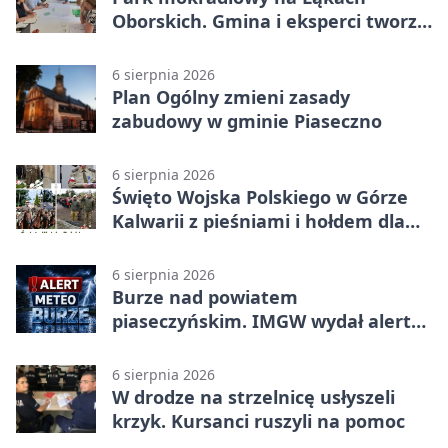
Oborskich. Gmina i eksperci tworzą
koncepcję
6 sierpnia 2026
Plan Ogólny zmieni zasady
zabudowy w gminie Piaseczno
6 sierpnia 2026
Święto Wojska Polskiego w Górze
Kalwarii z pieśniami i hołdem dla
bohaterów
6 sierpnia 2026
Burze nad powiatem
piaseczyńskim. IMGW wydał alert
drugiego stopnia
6 sierpnia 2026
W drodze na strzelnicę usłyszeli
krzyk. Kursanci ruszyli na pomoc