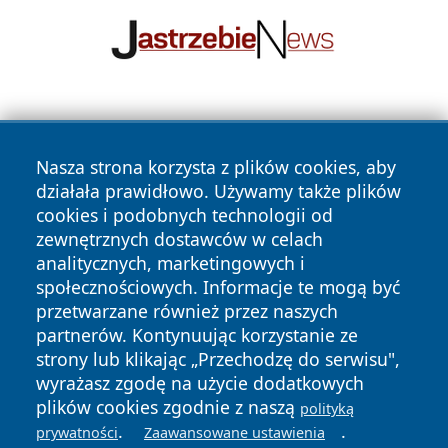
Nasza strona korzysta z plików cookies, aby
działała prawidłowo. Używamy także plików
cookies i podobnych technologii od
zewnętrznych dostawców w celach
Copyright © 2026 24piaseczno.pl Wszystkie prawa
analitycznych, marketingowych i
zastrzeżone.
społecznościowych. Informacje te mogą być
przetwarzane również przez naszych
partnerów. Kontynuując korzystanie ze
Polityka
Polityka
News
Autorzy
strony lub klikając „Przechodzę do serwisu",
Prywatności
Cookies
wyrażasz zgodę na użycie dodatkowych
plików cookies zgodnie z naszą
polityką
.
.
prywatności
Zaawansowane ustawienia