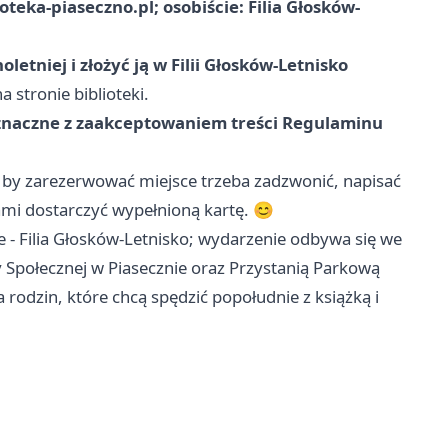
oteka-piaseczno.pl
; osobiście: Filia Głosków-
etniej i złożyć ją w Filii Głosków-Letnisko
a stronie biblioteki.
oznaczne z zaakceptowaniem treści Regulaminu
; by zarezerwować miejsce trzeba zadzwonić, napisać
iami dostarczyć wypełnioną kartę. 😊
e - Filia Głosków-Letnisko; wydarzenie odbywa się we
połecznej w Piasecznie oraz Przystanią Parkową
a rodzin, które chcą spędzić popołudnie z książką i