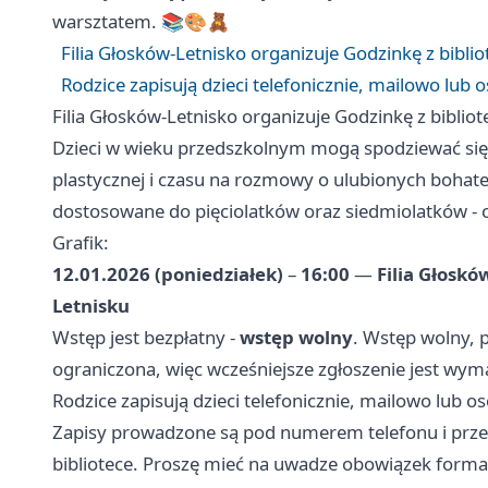
warsztatem. 📚🎨🧸
Filia Głosków-Letnisko organizuje Godzinkę z bibliot
Rodzice zapisują dzieci telefonicznie, mailowo lub o
Filia Głosków-Letnisko organizuje Godzinkę z bibliote
Dzieci w wieku przedszkolnym mogą spodziewać się 
plastycznej i czasu na rozmowy o ulubionych bohate
dostosowane do pięciolatków oraz siedmiolatków - ce
Grafik:
12.01.2026 (poniedziałek)
–
16:00
—
Filia Głoskó
Letnisku
Wstęp jest bezpłatny -
wstęp wolny
. Wstęp wolny, p
ograniczona, więc wcześniejsze zgłoszenie jest wy
Rodzice zapisują dzieci telefonicznie, mailowo lub os
Zapisy prowadzone są pod numerem telefonu i przez
bibliotece. Proszę mieć na uwadze obowiązek formal