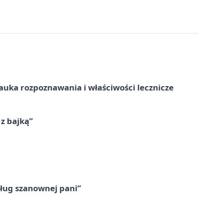
– nauka rozpoznawania i właściwości lecznicze
 z bajką”
ług szanownej pani”