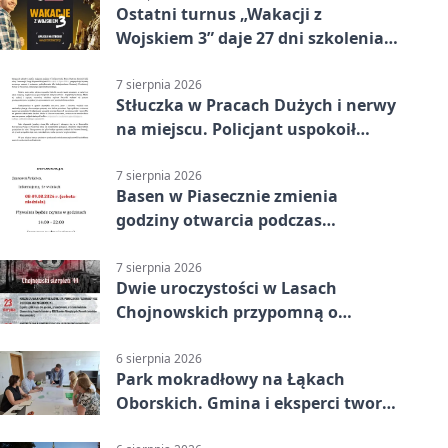
Ostatni turnus „Wakacji z
Wojskiem 3” daje 27 dni szkolenia i
około 6000 zł
7 sierpnia 2026
Stłuczka w Pracach Dużych i nerwy
na miejscu. Policjant uspokoił
sytuację
7 sierpnia 2026
Basen w Piasecznie zmienia
godziny otwarcia podczas
weekendu
7 sierpnia 2026
Dwie uroczystości w Lasach
Chojnowskich przypomną o
walkach i ofiarach sierpnia 1944
6 sierpnia 2026
Park mokradłowy na Łąkach
Oborskich. Gmina i eksperci tworzą
koncepcję