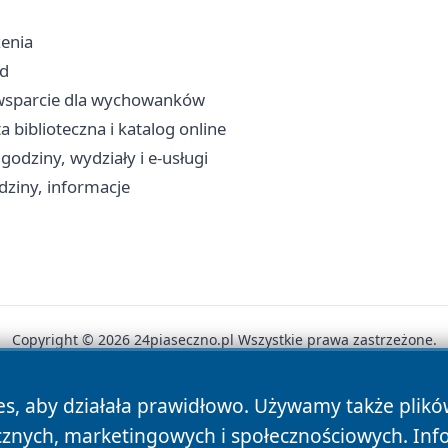
zenia
zd
 i wsparcie dla wychowanków
ta biblioteczna i katalog online
godziny, wydziały i e-usługi
dziny, informacje
Copyright © 2026 24piaseczno.pl Wszystkie prawa zastrzeżone.
es, aby działała prawidłowo. Używamy także plik
News
Autorzy
Polityka Prywatności
Polityka Cookie
cznych, marketingowych i społecznościowych. Inf