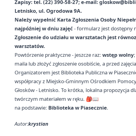
Zapisy: tel. (22) 390-58-27; e-mail:
gloskow@bibli
Letnisko, ul. Ogrodowa 9A.
Należy wypełnić Karta Zgłoszenia Osoby Niepełnol
najpóźniej w dniu zajęć
- formularz jest dostępny n
Zgłoszenie do udziału w warsztatach jest równ
warsztatów.
Powtórzenie praktyczne - jeszcze raz:
wstęp wolny
maila lub złożyć zgłoszenie osobiście, a przed zajęc
Organizatorem jest Biblioteka Publiczna w Piaseczni
współpracy z Miejsko-Gminnym Ośrodkiem Pomocy S
Głosków - Letnisko. To krótka, lokalna propozycja dl
twórczym materiałem w ręku. 🎒📖
na podstawie:
Biblioteka w Piasecznie
.
Autor:
krystian