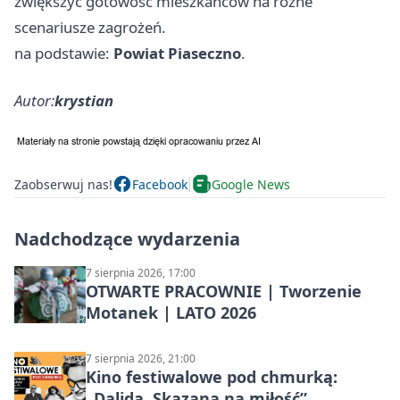
zwiększyć gotowość mieszkańców na różne
scenariusze zagrożeń.
na podstawie:
Powiat Piaseczno
.
Autor:
krystian
Zaobserwuj nas!
Facebook
Google News
Nadchodzące wydarzenia
7 sierpnia 2026, 17:00
OTWARTE PRACOWNIE | Tworzenie
Motanek | LATO 2026
7 sierpnia 2026, 21:00
Kino festiwalowe pod chmurką:
„Dalida. Skazana na miłość”