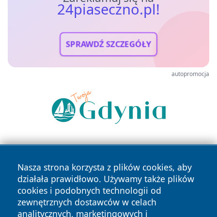
24piaseczno.pl!
SPRAWDŹ SZCZEGÓŁY
autopromocja
Nasza strona korzysta z plików cookies, aby
działała prawidłowo. Używamy także plików
cookies i podobnych technologii od
zewnętrznych dostawców w celach
Copyright © 2026 24piaseczno.pl Wszystkie prawa
analitycznych, marketingowych i
zastrzeżone.