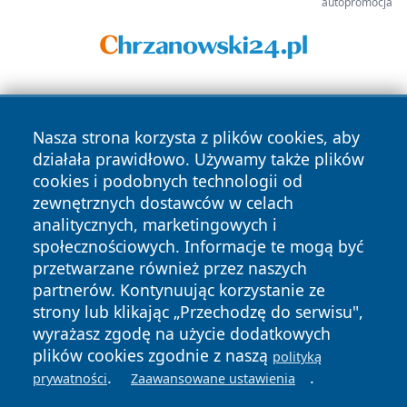
autopromocja
Nasza strona korzysta z plików cookies, aby
działała prawidłowo. Używamy także plików
cookies i podobnych technologii od
zewnętrznych dostawców w celach
Copyright © 2026 24piaseczno.pl Wszystkie prawa
analitycznych, marketingowych i
zastrzeżone.
społecznościowych. Informacje te mogą być
przetwarzane również przez naszych
partnerów. Kontynuując korzystanie ze
Polityka
Polityka
News
Autorzy
strony lub klikając „Przechodzę do serwisu",
Prywatności
Cookies
wyrażasz zgodę na użycie dodatkowych
plików cookies zgodnie z naszą
polityką
.
.
prywatności
Zaawansowane ustawienia