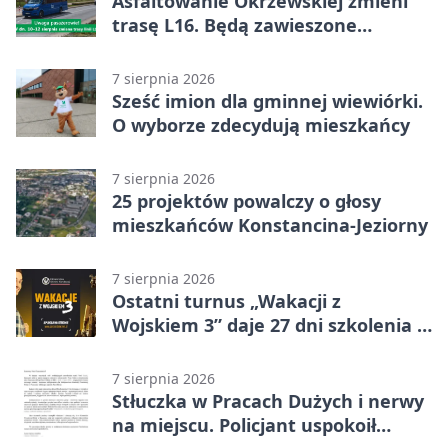
Asfaltowanie Okrzewskiej zmieni
trasę L16. Będą zawieszone
przystanki
7 sierpnia 2026
Sześć imion dla gminnej wiewiórki.
O wyborze zdecydują mieszkańcy
7 sierpnia 2026
25 projektów powalczy o głosy
mieszkańców Konstancina-Jeziorny
7 sierpnia 2026
Ostatni turnus „Wakacji z
Wojskiem 3” daje 27 dni szkolenia i
około 6000 zł
7 sierpnia 2026
Stłuczka w Pracach Dużych i nerwy
na miejscu. Policjant uspokoił