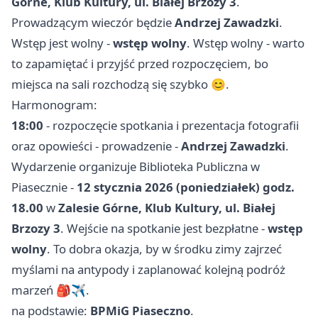
Górne, Klub Kultury, ul. Białej Brzozy 3
.
Prowadzącym wieczór będzie
Andrzej Zawadzki
.
Wstęp jest wolny -
wstęp wolny
. Wstęp wolny - warto
to zapamiętać i przyjść przed rozpoczęciem, bo
miejsca na sali rozchodzą się szybko 😊.
Harmonogram:
18:00
- rozpoczęcie spotkania i prezentacja fotografii
oraz opowieści - prowadzenie -
Andrzej Zawadzki
.
Wydarzenie organizuje Biblioteka Publiczna w
Piasecznie -
12 stycznia 2026 (poniedziałek) godz.
18.00
w
Zalesie Górne, Klub Kultury, ul. Białej
Brzozy 3
. Wejście na spotkanie jest bezpłatne -
wstęp
wolny
. To dobra okazja, by w środku zimy zajrzeć
myślami na antypody i zaplanować kolejną podróż
marzeń 🎒✈️.
na podstawie:
BPMiG Piaseczno
.