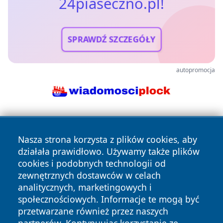
24piaseczno.pl!
SPRAWDŹ SZCZEGÓŁY
autopromocja
Nasza strona korzysta z plików cookies, aby
działała prawidłowo. Używamy także plików
cookies i podobnych technologii od
zewnętrznych dostawców w celach
Copyright © 2026 24piaseczno.pl Wszystkie prawa
analitycznych, marketingowych i
zastrzeżone.
społecznościowych. Informacje te mogą być
przetwarzane również przez naszych