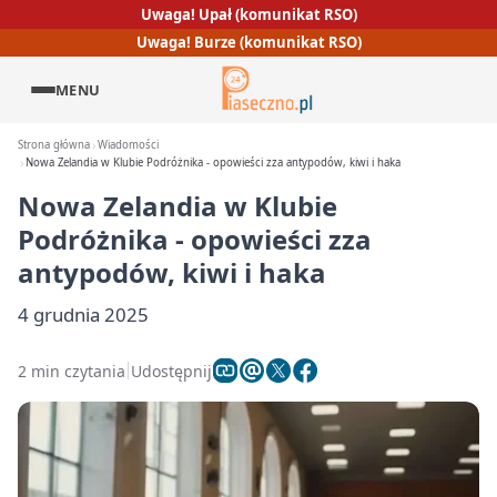
Uwaga! Upał (komunikat RSO)
Uwaga! Burze (komunikat RSO)
MENU
Strona główna
Wiadomości
Nowa Zelandia w Klubie Podróżnika - opowieści zza antypodów, kiwi i haka
Nowa Zelandia w Klubie
Podróżnika - opowieści zza
antypodów, kiwi i haka
4 grudnia 2025
2 min czytania
Udostępnij