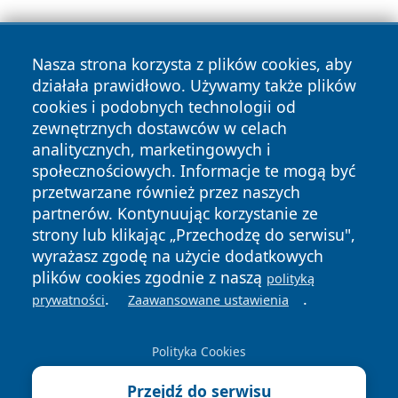
Nasza strona korzysta z plików cookies, aby
działała prawidłowo. Używamy także plików
cookies i podobnych technologii od
zewnętrznych dostawców w celach
Copyright © 2026 24piaseczno.pl Wszystkie prawa
analitycznych, marketingowych i
zastrzeżone.
społecznościowych. Informacje te mogą być
przetwarzane również przez naszych
partnerów. Kontynuując korzystanie ze
Polityka
Polityka
News
Autorzy
strony lub klikając „Przechodzę do serwisu",
Prywatności
Cookies
wyrażasz zgodę na użycie dodatkowych
plików cookies zgodnie z naszą
polityką
.
.
prywatności
Zaawansowane ustawienia
Polityka Cookies
Przejdź do serwisu