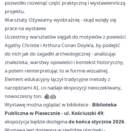
pozwoliło rozwinąć część praktyczną i wystawienniczą
projektu.
Warsztaty Ożywiamy wyobraźnię - skąd wzięły się
prace na wystawie
Uczestnicy warsztatów sięgali do motywów z powieści
Agathy Christie i Arthura Conan Doyle’a, by podejść
do nich jak do zagadki archeologicznej - analizując
znaleziska, warstwy opowieści i kontekst historyczny,
a potem reinterpretując to w formie wizualnej.
Element edukacyjny łączył tradycyjne metody z
narzędziami AI, co nadaje ekspozycji nieoczekiwany,
nowoczesny ton. 🪨🤖
Wystawę można oglądać w bibliotece -
Biblioteka
Publiczna w Piasecznie - ul. Kościuszki 49
;
ekspozycja będzie dostępna
do końca stycznia 2026
.
Wystawa jest dostępna w siedzibie placówki -