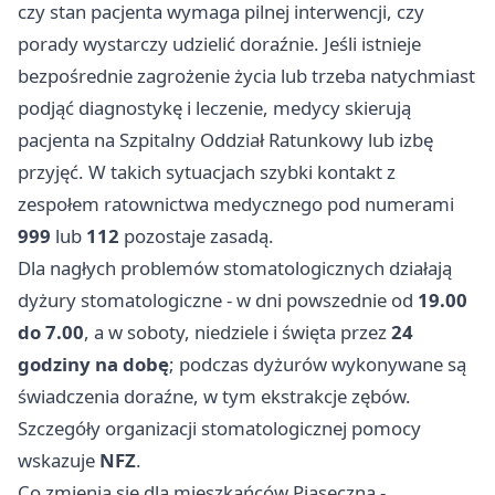
czy stan pacjenta wymaga pilnej interwencji, czy
porady wystarczy udzielić doraźnie. Jeśli istnieje
bezpośrednie zagrożenie życia lub trzeba natychmiast
podjąć diagnostykę i leczenie, medycy skierują
pacjenta na Szpitalny Oddział Ratunkowy lub izbę
przyjęć. W takich sytuacjach szybki kontakt z
zespołem ratownictwa medycznego pod numerami
999
lub
112
pozostaje zasadą.
Dla nagłych problemów stomatologicznych działają
dyżury stomatologiczne - w dni powszednie od
19.00
do 7.00
, a w soboty, niedziele i święta przez
24
godziny na dobę
; podczas dyżurów wykonywane są
świadczenia doraźne, w tym ekstrakcje zębów.
Szczegóły organizacji stomatologicznej pomocy
wskazuje
NFZ
.
Co zmienia się dla mieszkańców Piaseczna -