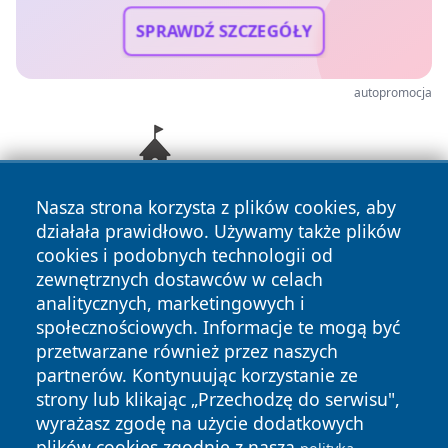
SPRAWDŹ SZCZEGÓŁY
autopromocja
Nasza strona korzysta z plików cookies, aby
działała prawidłowo. Używamy także plików
cookies i podobnych technologii od
zewnętrznych dostawców w celach
analitycznych, marketingowych i
społecznościowych. Informacje te mogą być
przetwarzane również przez naszych
Copyright © 2026 24piaseczno.pl Wszystkie prawa
partnerów. Kontynuując korzystanie ze
zastrzeżone.
strony lub klikając „Przechodzę do serwisu",
wyrażasz zgodę na użycie dodatkowych
plików cookies zgodnie z naszą