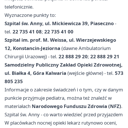
telefonicznie.
Wyznaczone punkty to:
Szpital św. Anny, ul. Mickiewicza 39, Piaseczno
-
tel.
22 735 41 08
;
22 735 41 00
Szpital im. prof. M. Weissa, ul. Wierzejewskiego
12, Konstancin-Jeziorna
(dawne Ambulatorium
Chirurgii Urazowej) - tel.
22 888 29 20
;
22 888 29 21
Samodzielny Publiczny Zakład Opieki Zdrowotnej,
ul. Białka 4, Góra Kalwaria
(wejście główne) - tel.
573
805 235
Informacje o zakresie świadczeń i o tym, czy w danym
punkcie przyjmuje pediatra, można też znaleźć w
materiałach
Narodowego Funduszu Zdrowia (NFZ)
.
Szpital św. Anny - co warto wiedzieć przed przyjazdem
W placówkach nocnej opieki lekarz rutynowo oceni,