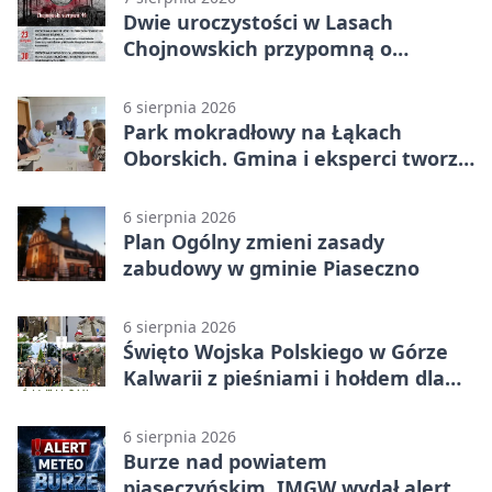
Dwie uroczystości w Lasach
Chojnowskich przypomną o
walkach i ofiarach sierpnia 1944
6 sierpnia 2026
Park mokradłowy na Łąkach
Oborskich. Gmina i eksperci tworzą
koncepcję
6 sierpnia 2026
Plan Ogólny zmieni zasady
zabudowy w gminie Piaseczno
6 sierpnia 2026
Święto Wojska Polskiego w Górze
Kalwarii z pieśniami i hołdem dla
bohaterów
6 sierpnia 2026
Burze nad powiatem
piaseczyńskim. IMGW wydał alert