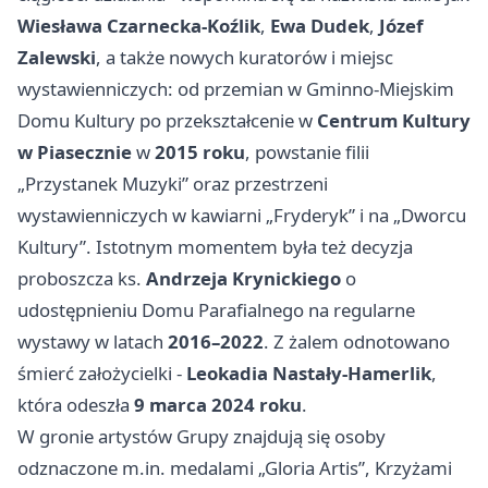
Wiesława Czarnecka-Koźlik
,
Ewa Dudek
,
Józef
Zalewski
, a także nowych kuratorów i miejsc
wystawienniczych: od przemian w Gminno-Miejskim
Domu Kultury po przekształcenie w
Centrum Kultury
w Piasecznie
w
2015 roku
, powstanie filii
„Przystanek Muzyki” oraz przestrzeni
wystawienniczych w kawiarni „Fryderyk” i na „Dworcu
Kultury”. Istotnym momentem była też decyzja
proboszcza ks.
Andrzeja Krynickiego
o
udostępnieniu Domu Parafialnego na regularne
wystawy w latach
2016–2022
. Z żalem odnotowano
śmierć założycielki -
Leokadia Nastały-Hamerlik
,
która odeszła
9 marca 2024 roku
.
W gronie artystów Grupy znajdują się osoby
odznaczone m.in. medalami „Gloria Artis”, Krzyżami