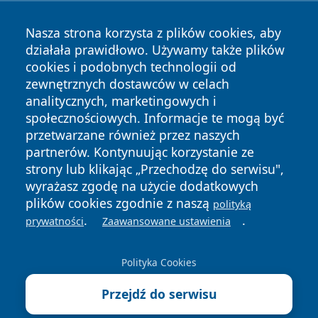
Nasza strona korzysta z plików cookies, aby
działała prawidłowo. Używamy także plików
cookies i podobnych technologii od
zewnętrznych dostawców w celach
analitycznych, marketingowych i
społecznościowych. Informacje te mogą być
przetwarzane również przez naszych
Copyright © 2026 24piaseczno.pl Wszystkie prawa
partnerów. Kontynuując korzystanie ze
zastrzeżone.
strony lub klikając „Przechodzę do serwisu",
wyrażasz zgodę na użycie dodatkowych
plików cookies zgodnie z naszą
polityką
Polityka
Polityka
.
.
News
Autorzy
prywatności
Zaawansowane ustawienia
Prywatności
Cookies
Polityka Cookies
Przejdź do serwisu