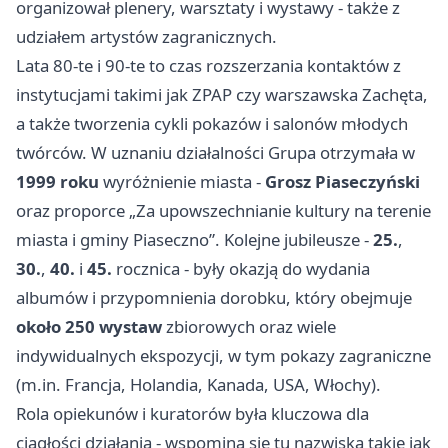
organizował plenery, warsztaty i wystawy - także z
udziałem artystów zagranicznych.
Lata 80-te i 90-te to czas rozszerzania kontaktów z
instytucjami takimi jak ZPAP czy warszawska Zachęta,
a także tworzenia cykli pokazów i salonów młodych
twórców. W uznaniu działalności Grupa otrzymała w
1999 roku
wyróżnienie miasta -
Grosz Piaseczyński
oraz proporce „Za upowszechnianie kultury na terenie
miasta i gminy Piaseczno”. Kolejne jubileusze -
25.
,
30.
,
40.
i
45.
rocznica - były okazją do wydania
albumów i przypomnienia dorobku, który obejmuje
około 250 wystaw
zbiorowych oraz wiele
indywidualnych ekspozycji, w tym pokazy zagraniczne
(m.in. Francja, Holandia, Kanada, USA, Włochy).
Rola opiekunów i kuratorów była kluczowa dla
ciągłości działania - wspomina się tu nazwiska takie jak