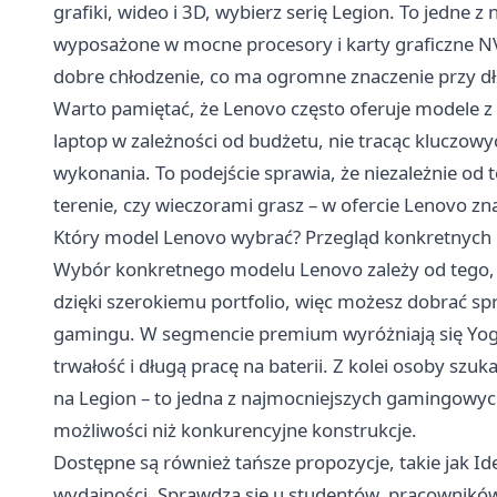
grafiki, wideo i 3D, wybierz serię Legion. To jedne
wyposażone w mocne procesory i karty graficzne N
dobre chłodzenie, co ma ogromne znaczenie przy dł
Warto pamiętać, że Lenovo często oferuje modele z
laptop w zależności od budżetu, nie tracąc kluczowyc
wykonania. To podejście sprawia, że niezależnie od 
terenie, czy wieczorami grasz – w ofercie Lenovo zna
Który model Lenovo wybrać? Przegląd konkretnych l
Wybór konkretnego modelu Lenovo zależy od tego,
dzięki szerokiemu portfolio, więc możesz dobrać spr
gamingu. W segmencie premium wyróżniają się Yoga 
trwałość i długą pracę na baterii. Z kolei osoby sz
na Legion – to jedna z najmocniejszych gamingowych
możliwości niż konkurencyjne konstrukcje.
Dostępne są również tańsze propozycje, takie jak Id
wydajności. Sprawdzą się u studentów, pracowników