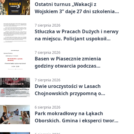
Ostatni turnus „Wakacji z
Wojskiem 3” daje 27 dni szkolenia i
około 6000 zł
7 sierpnia 2026
Stłuczka w Pracach Dużych i nerwy
na miejscu. Policjant uspokoił
sytuację
7 sierpnia 2026
Basen w Piasecznie zmienia
godziny otwarcia podczas
weekendu
7 sierpnia 2026
Dwie uroczystości w Lasach
Chojnowskich przypomną o
walkach i ofiarach sierpnia 1944
6 sierpnia 2026
Park mokradłowy na Łąkach
Oborskich. Gmina i eksperci tworzą
koncepcję