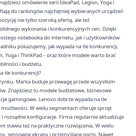
ajdziesz omówienie serii IdeaPad, Legion, Yoga i
afiają do rankingów najchętniej wybieranych urządzeń
zycję nie tylko szeroką ofertą, ale też
idnego wykonania i konkurencyjnych cen. Dzięki
ostego notebooka do internetu, jak i użytkowników
dniku pokazujemy, jak wypada na tle konkurencji,
on, Yoga i ThinkPad – oraz które modele warto brać
ilności i budżetu.
a tle konkurencji?
wce rynku. Marka buduje przewagę przede wszystkim
ów. Znajdziesz tu modele budżetowe, biznesowe
ukcje gamingowe. Lenovo dobrze wypada na tle
 możliwości. W wielu segmentach oferuje sprzęt
 i rozsądne konfiguracje. Firma regularnie aktualizuje
t stawia też na praktyczne rozwiązania. W wielu
sy, sensowne ekrany i przemyślane porty. Nawet