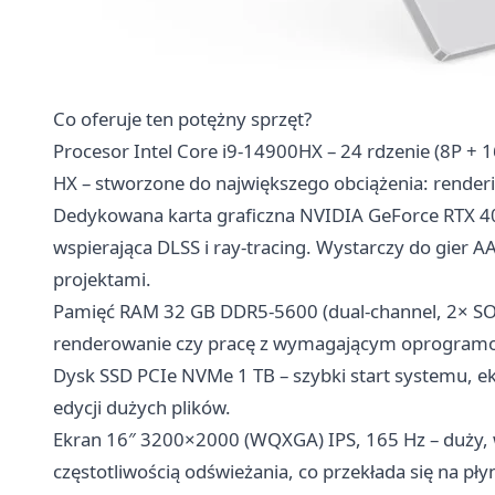
Co oferuje ten potężny sprzęt?
Procesor Intel Core i9-14900HX – 24 rdzenie (8P + 1
HX – stworzone do największego obciążenia: renderin
Dedykowana karta graficzna NVIDIA GeForce RTX 40
wspierająca DLSS i ray-tracing. Wystarczy do gier A
projektami.
Pamięć RAM 32 GB DDR5-5600 (dual-channel, 2× SO-D
renderowanie czy pracę z wymagającym oprogram
Dysk SSD PCIe NVMe 1 TB – szybki start systemu, eks
edycji dużych plików.
Ekran 16″ 3200×2000 (WQXGA) IPS, 165 Hz – duży, 
częstotliwością odświeżania, co przekłada się na pł