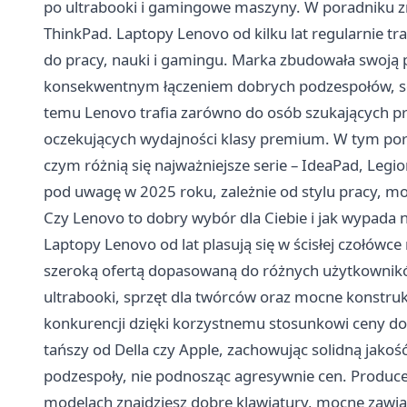
po ultrabooki i gamingowe maszyny. W poradniku zn
ThinkPad. Laptopy Lenovo od kilku lat regularnie tr
do pracy, nauki i gamingu. Marka zbudowała swoją po
konsekwentnym łączeniem dobrych podzespołów, sol
temu Lenovo trafia zarówno do osób szukających pr
oczekujących wydajności klasy premium. W tym pora
czym różnią się najważniejsze serie – IdeaPad, Legi
pod uwagę w 2025 roku, zależnie od stylu pracy, mob
Czy Lenovo to dobry wybór dla Ciebie i jak wypada n
Laptopy Lenovo
od lat plasują się w ścisłej czołó
szeroką ofertą dopasowaną do różnych użytkownik
ultrabooki, sprzęt dla twórców oraz mocne konstr
konkurencji dzięki korzystnemu stosunkowi ceny do
tańszy od Della czy Apple, zachowując solidną jakość
podzespoły, nie podnosząc agresywnie cen. Producen
modelach znajdziesz dobre klawiatury, mocne zawia