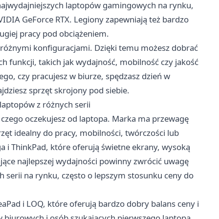
 z najwydajniejszych laptopów gamingowych na rynku,
VIDIA GeForce RTX. Legiony zapewniają też bardzo
ugiej pracy pod obciążeniem.
 różnymi konfiguracjami. Dzięki temu możesz dobrać
h funkcji, takich jak wydajność, mobilność czy jakość
tego, czy pracujesz w biurze, spędzasz dzień w
jdziesz sprzęt skrojony pod siebie.
aptopów z różnych serii
 czego oczekujesz od laptopa. Marka ma przewagę
zęt idealny do pracy, mobilności, twórczości lub
i ThinkPad, które oferują świetne ekrany, wysoką
ukające najlepszej wydajności powinny zwrócić uwagę
 serii na rynku, często o lepszym stosunku ceny do
eaPad i LOQ, które oferują bardzo dobry balans ceny i
 biurowych i osób szukających pierwszego laptopa