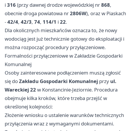
i
316
(przy dawnej drodze wojewódzkiej nr
868
,
obecnie droga powiatowa nr
2806W
), oraz w Piaskach
-
42/4
,
42/3
,
74
,
114/1
i
22
.
Dla okolicznych mieszkańców oznacza to, że nowy
wodociąg jest już technicznie gotowy do eksploatacji i
można rozpocząć procedury przyłączeniowe.
Formalności przyłączeniowe w Zakładzie Gospodarki
Komunalnej
Osoby zainteresowane podłączeniem muszą zgłosić
się do
Zakładu Gospodarki Komunalnej
przy
ul.
Wareckiej 22
w Konstancinie-Jeziornie. Procedura
obejmuje kilka kroków, które trzeba przejść w
określonej kolejności:
Złożenie wniosku o ustalenie warunków technicznych
przyłączenia wraz z wymaganymi dokumentami.