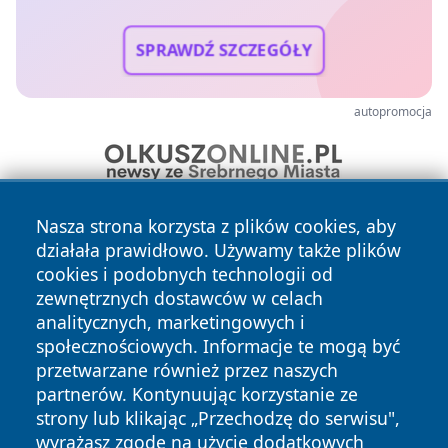
SPRAWDŹ SZCZEGÓŁY
autopromocja
Nasza strona korzysta z plików cookies, aby
działała prawidłowo. Używamy także plików
cookies i podobnych technologii od
zewnętrznych dostawców w celach
analitycznych, marketingowych i
społecznościowych. Informacje te mogą być
Copyright © 2026 24piaseczno.pl Wszystkie prawa
zastrzeżone.
przetwarzane również przez naszych
partnerów. Kontynuując korzystanie ze
strony lub klikając „Przechodzę do serwisu",
Polityka
Polityka
wyrażasz zgodę na użycie dodatkowych