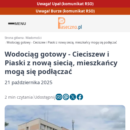
Uwaga! Upał (komunikat RSO)
Uwaga! Burze (komunikat RSO)
MENU
Strona główna
Wiadomości
Wodociąg gotowy - Cieciszew i Piaski z nową siecią, mieszkańcy mogą się podłączać
Wodociąg gotowy - Cieciszew i
Piaski z nową siecią, mieszkańcy
mogą się podłączać
21 października 2025
2 min czytania
Udostępnij